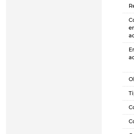
R
C
e
a
E
a
O
T
C
C