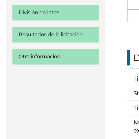
División en lotes
Resultados de la licitación
D
Otra información
T
S
T
N
e