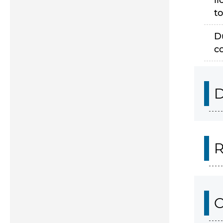
li
to
D
c
D
R
O