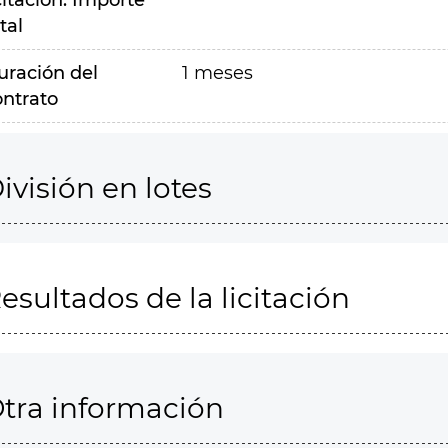
citación. Importe
tal
uración del
1 meses
ontrato
ivisión en lotes
esultados de la licitación
tra información