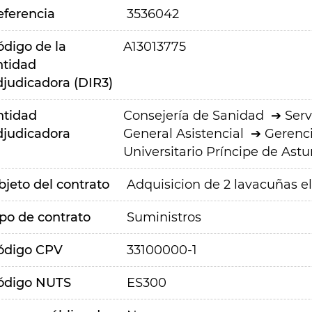
eferencia
3536042
ódigo de la
A13013775
ntidad
djudicadora (DIR3)
ntidad
Consejería de Sanidad
Serv
djudicadora
General Asistencial
Gerenci
Universitario Príncipe de Astu
bjeto del contrato
Adquisicion de 2 lavacuñas e
ipo de contrato
Suministros
ódigo CPV
33100000-1
ódigo NUTS
ES300