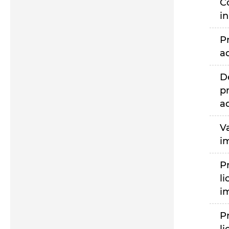
C
i
P
a
D
p
a
V
i
P
li
i
P