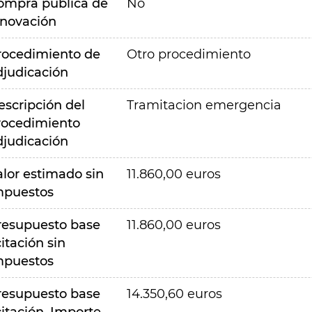
ompra pública de
No
nnovación
rocedimiento de
Otro procedimiento
djudicación
escripción del
Tramitacion emergencia
rocedimiento
djudicación
alor estimado sin
11.860,00 euros
mpuestos
resupuesto base
11.860,00 euros
citación sin
mpuestos
resupuesto base
14.350,60 euros