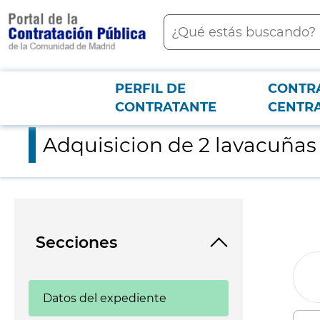
contenido
Buscar
principal
PERFIL DE
CONTR
Menú PCON
2026-3-12
Adquisicion de 2 lavacuñas electronico
CONTRATANTE
CENTR
Adquisicion de 2 lavacuñas
Secciones
Datos del expediente