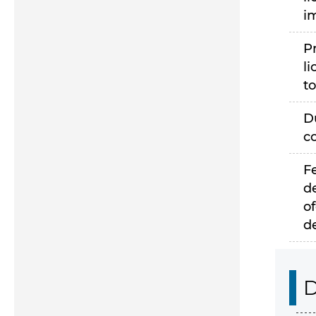
i
P
li
to
D
c
F
d
of
d
D