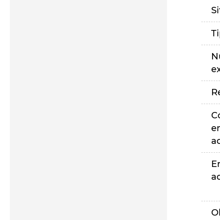
S
T
N
e
R
C
e
a
E
a
O