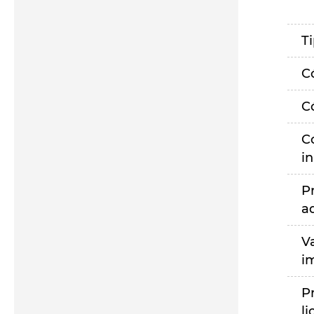
T
C
C
C
i
P
a
V
i
P
li