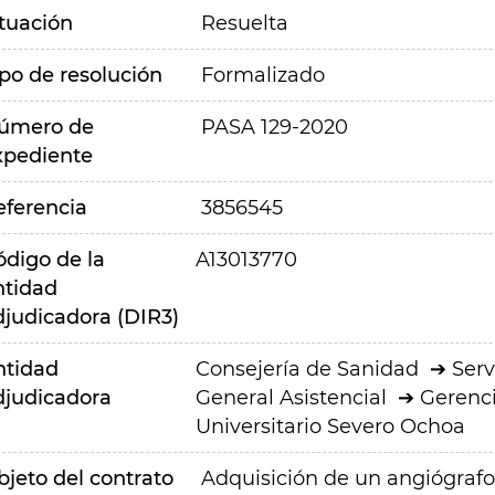
ituación
Resuelta
ipo de resolución
Formalizado
úmero de
PASA 129-2020
xpediente
eferencia
3856545
ódigo de la
A13013770
ntidad
djudicadora (DIR3)
ntidad
Consejería de Sanidad
Serv
djudicadora
General Asistencial
Gerenci
Universitario Severo Ochoa
bjeto del contrato
Adquisición de un angiógrafo 