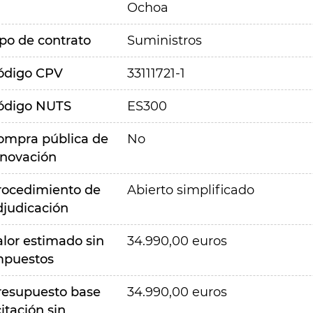
Ochoa
ipo de contrato
Suministros
ódigo CPV
33111721-1
ódigo NUTS
ES300
ompra pública de
No
nnovación
rocedimiento de
Abierto simplificado
djudicación
alor estimado sin
34.990,00 euros
mpuestos
resupuesto base
34.990,00 euros
citación sin