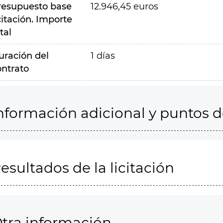
resupuesto base
12.946,45 euros
citación. Importe
tal
uración del
1 días
ontrato
nformación adicional y puntos 
esultados de la licitación
tra información