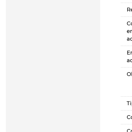
R
C
e
a
E
a
O
T
C
C