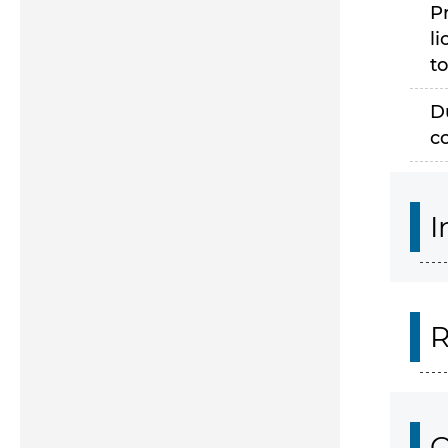
P
li
to
D
c
I
R
O