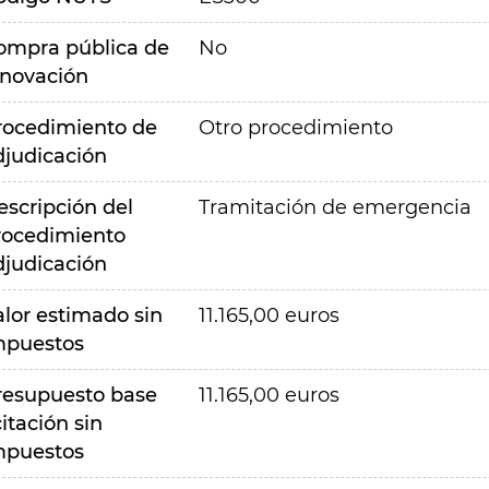
ompra pública de
No
nnovación
rocedimiento de
Otro procedimiento
djudicación
escripción del
Tramitación de emergencia
rocedimiento
djudicación
alor estimado sin
11.165,00 euros
mpuestos
resupuesto base
11.165,00 euros
citación sin
mpuestos