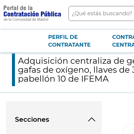
contenido
Buscar
principal
PERFIL DE
CONTR
Menú PCON
2026-3-12
Adquisición centraliza de gel hidroalcohólico, detergente enzi
CONTRATANTE
CENTR
Adquisición centraliza de g
gafas de oxígeno, llaves de
pabellón 10 de IFEMA
Secciones