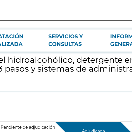
ATACIÓN
SERVICIOS Y
INFOR
mático, mascarillas 02, gafas de oxígeno, llaves de 3 pasos y sistemas de admi
ALIZADA
CONSULTAS
GENER
el hidroalcohólico, detergente e
 3 pasos y sistemas de administra
Pendiente de adjudicación
Adjudicada