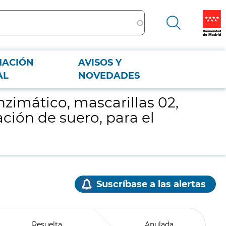
MACIÓN
AVISOS Y
nistración de suero, para el pabellón 10 de IFEMA
AL
NOVEDADES
nzimático, mascarillas 02,
ción de suero, para el
Suscríbase a las alertas
Resuelta
Anulada