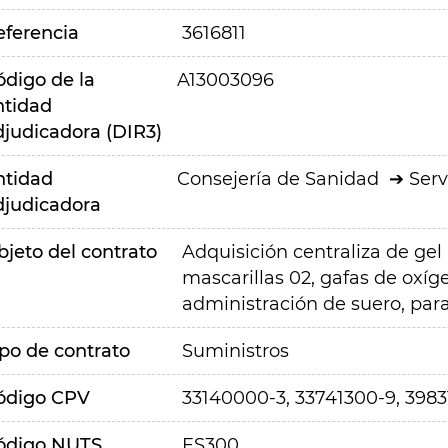
eferencia
3616811
ódigo de la
A13003096
ntidad
djudicadora (DIR3)
ntidad
Consejería de Sanidad
Serv
djudicadora
bjeto del contrato
Adquisición centraliza de gel
mascarillas 02, gafas de oxíg
administración de suero, par
ipo de contrato
Suministros
ódigo CPV
33140000-3, 33741300-9, 3983
ódigo NUTS
ES300