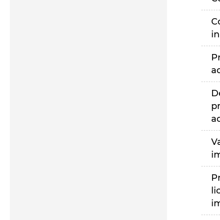
C
i
P
a
D
p
a
V
i
P
li
i