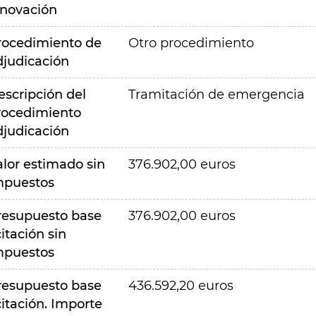
nnovación
rocedimiento de
Otro procedimiento
djudicación
escripción del
Tramitación de emergencia
rocedimiento
djudicación
alor estimado sin
376.902,00 euros
mpuestos
resupuesto base
376.902,00 euros
citación sin
mpuestos
resupuesto base
436.592,20 euros
citación. Importe