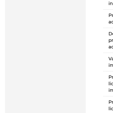
i
P
a
D
p
a
V
i
P
li
i
P
li