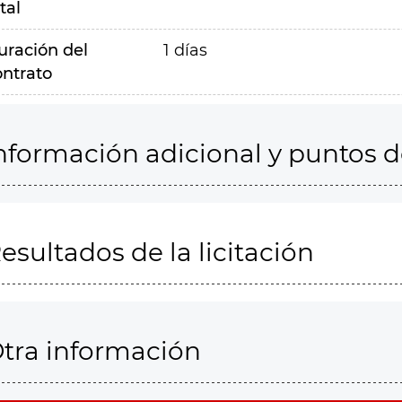
tal
uración del
1 días
ontrato
nformación adicional y puntos 
esultados de la licitación
tra información