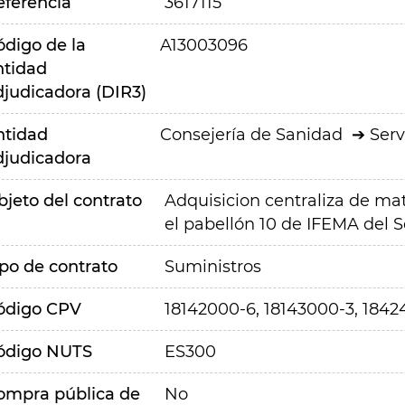
eferencia
3617115
ódigo de la
A13003096
ntidad
djudicadora (DIR3)
ntidad
Consejería de Sanidad
Serv
djudicadora
bjeto del contrato
Adquisicion centraliza de mate
el pabellón 10 de IFEMA del S
ipo de contrato
Suministros
ódigo CPV
18142000-6, 18143000-3, 1842
ódigo NUTS
ES300
ompra pública de
No