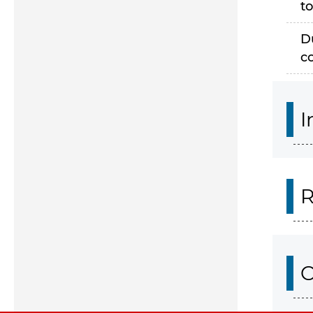
to
D
c
I
R
O