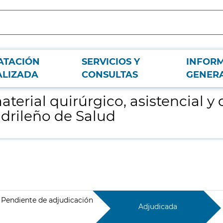
ATACIÓN
SERVICIOS Y
INFOR
 curas, para el pabellón 10 de IFEMA del Servicio Madrileño de Salud
ALIZADA
CONSULTAS
GENER
terial quirúrgico, asistencial y 
adrileño de Salud
Pendiente de adjudicación
Adjudicada