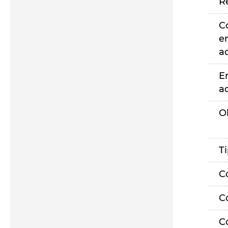
R
C
e
a
E
a
O
T
C
C
C