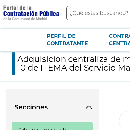
contenido
Buscar
principal
PERFIL DE
CONTR
Menú PCON
2026-3-12
Adquisicion centraliza de material quirúrgico, asistencial y de
CONTRATANTE
CENTR
Adquisicion centraliza de ma
10 de IFEMA del Servicio M
Secciones
Datos del expediente