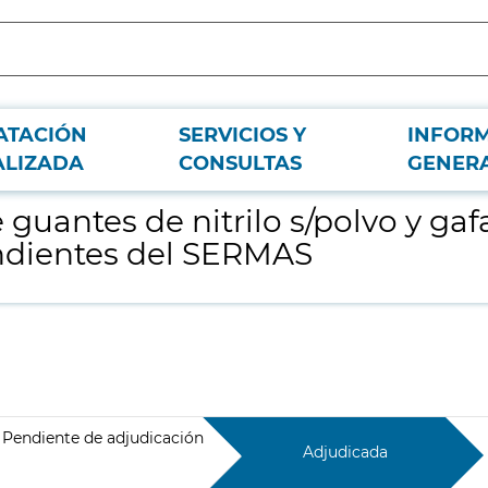
ATACIÓN
SERVICIOS Y
INFOR
s protectoras 5 KN, para centros hospitalarios dependientes del SERMAS
ALIZADA
CONSULTAS
GENER
guantes de nitrilo s/polvo y gaf
endientes del SERMAS
Pendiente de adjudicación
Adjudicada