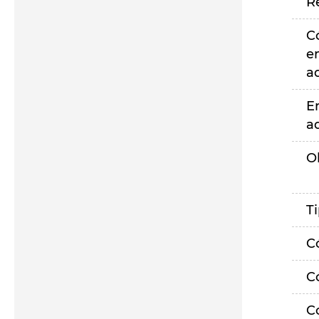
R
C
e
a
E
a
O
T
C
C
C