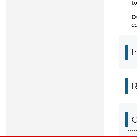
to
D
c
I
R
O