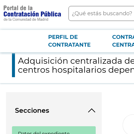
contenido
Buscar
principal
PERFIL DE
CONTR
Menú PCON
2026-3-12
Adquisición centralizada de guantes de nitrilo s/polvo y gafa
CONTRATANTE
CENTR
Adquisición centralizada de 
centros hospitalarios dep
Secciones
Datos del expediente