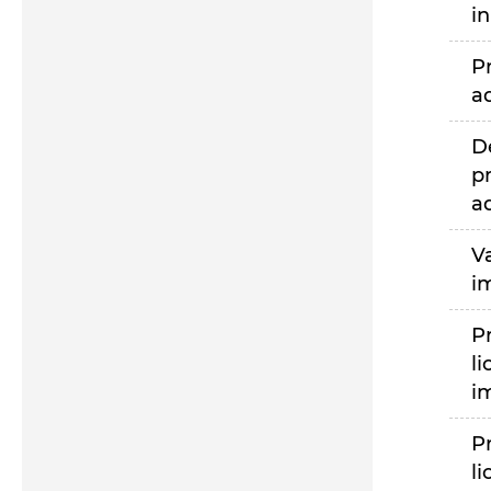
i
P
a
D
p
a
V
i
P
li
i
P
li