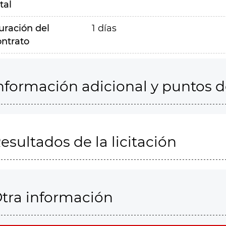
tal
uración del
1 días
ontrato
nformación adicional y puntos 
esultados de la licitación
tra información