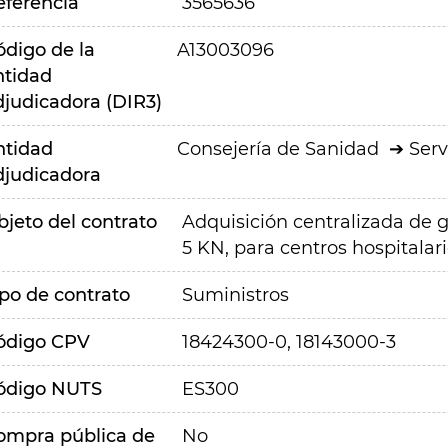
eferencia
3565636
ódigo de la
A13003096
ntidad
djudicadora (DIR3)
ntidad
Consejería de Sanidad
Serv
djudicadora
bjeto del contrato
Adquisición centralizada de g
5 KN, para centros hospitala
ipo de contrato
Suministros
ódigo CPV
18424300-0, 18143000-3
ódigo NUTS
ES300
ompra pública de
No