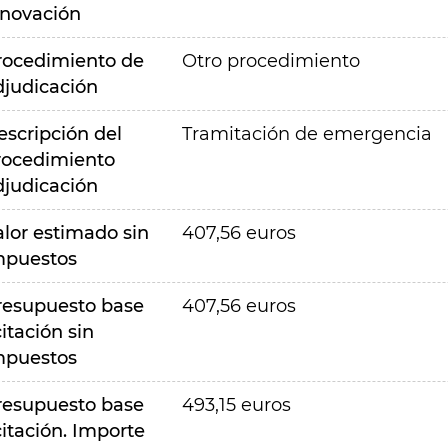
nnovación
rocedimiento de
Otro procedimiento
djudicación
escripción del
Tramitación de emergencia
rocedimiento
djudicación
alor estimado sin
407,56 euros
mpuestos
resupuesto base
407,56 euros
citación sin
mpuestos
resupuesto base
493,15 euros
citación. Importe