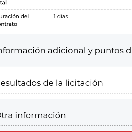
tal
uración del
1 días
ontrato
nformación adicional y puntos 
esultados de la licitación
tra información