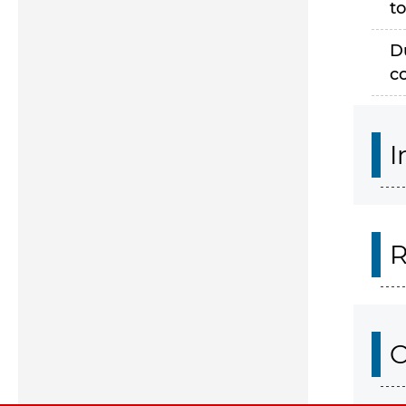
to
D
c
I
R
O