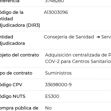
eferencia
3748260
ódigo de la
A13003096
ntidad
djudicadora (DIR3)
ntidad
Consejería de Sanidad
Serv
djudicadora
bjeto del contrato
Adquisición centralizada de 
COV-2 para Centros Sanitario
ipo de contrato
Suministros
ódigo CPV
33698000-9
ódigo NUTS
ES300
ompra pública de
No