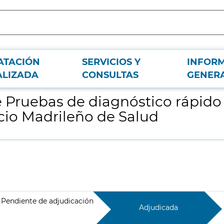
ATACIÓN
SERVICIOS Y
INFOR
ra el SARS COV-2 para Centros Sanitarios del Servicio Madrileño de Salud
ALIZADA
CONSULTAS
GENER
e Pruebas de diagnóstico rápido
icio Madrileño de Salud
Pendiente de adjudicación
Adjudicada