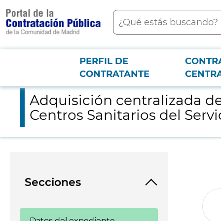
contenido
Buscar
principal
PERFIL DE
CONTR
Menú PCON
2026-3-12
Adquisición centralizada de Pruebas de diagnóstico rápido pa
CONTRATANTE
CENTR
Adquisición centralizada d
Centros Sanitarios del Serv
Secciones
Datos del expediente