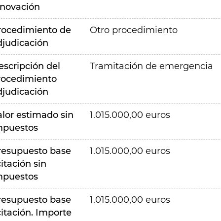
nnovación
rocedimiento de
Otro procedimiento
djudicación
escripción del
Tramitación de emergencia
rocedimiento
djudicación
alor estimado sin
1.015.000,00 euros
mpuestos
resupuesto base
1.015.000,00 euros
citación sin
mpuestos
resupuesto base
1.015.000,00 euros
citación. Importe