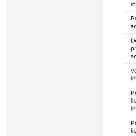
i
P
a
D
p
a
V
i
P
li
i
P
li