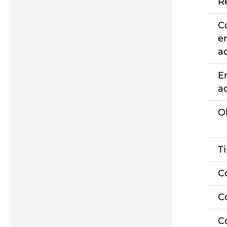
R
C
e
a
E
a
O
T
C
C
C