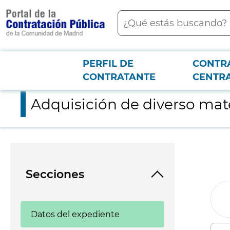
contenido
Buscar
principal
PERFIL DE
CONTR
Menú PCON
2026-3-12
Adquisición de diverso material sanitario
CONTRATANTE
CENTR
Adquisición de diverso mate
Secciones
Datos del expediente