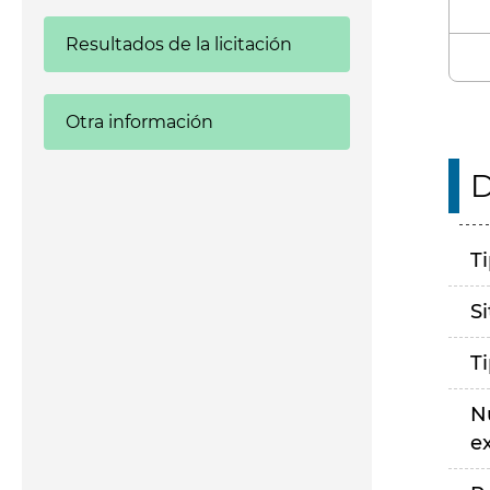
Resultados de la licitación
Otra información
D
T
S
T
N
e