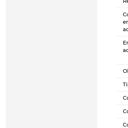
R
C
e
a
E
a
O
T
C
C
C