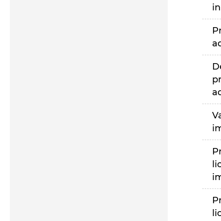
i
P
a
D
p
a
V
i
P
li
i
P
li