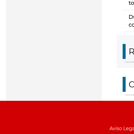
to
D
c
R
O
Aviso Lega
Menu