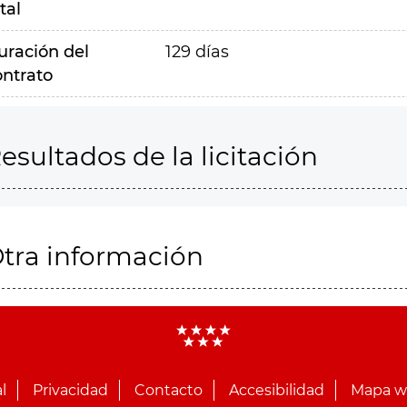
tal
uración del
129 días
ontrato
esultados de la licitación
tra información
l
Privacidad
Contacto
Accesibilidad
Mapa 