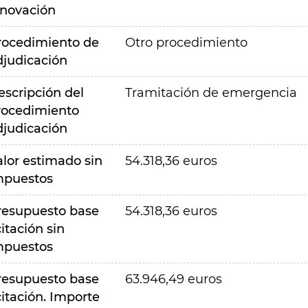
nnovación
rocedimiento de
Otro procedimiento
djudicación
escripción del
Tramitación de emergencia
rocedimiento
djudicación
alor estimado sin
54.318,36 euros
mpuestos
resupuesto base
54.318,36 euros
citación sin
mpuestos
resupuesto base
63.946,49 euros
citación. Importe