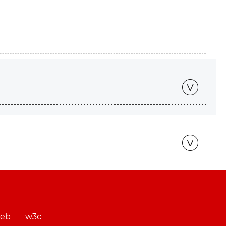
web
w3c