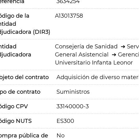
eferencia
3634254
ódigo de la
A13013758
ntidad
djudicadora (DIR3)
ntidad
Consejería de Sanidad
Serv
djudicadora
General Asistencial
Gerenci
Universitario Infanta Leonor
bjeto del contrato
Adquisición de diverso materi
ipo de contrato
Suministros
ódigo CPV
33140000-3
ódigo NUTS
ES300
ompra pública de
No