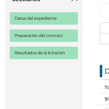
Datos del expediente
Preparación del contrato
Resultados de la licitación
D
T
S