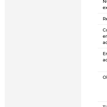
N
e
R
C
e
a
E
a
O