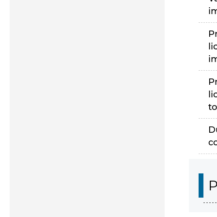
i
P
li
i
P
li
to
D
c
P