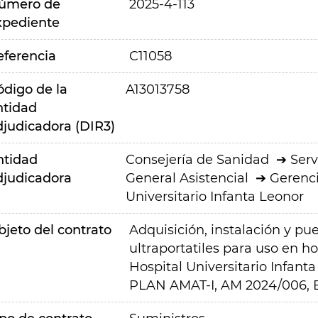
úmero de
2025-4-113
xpediente
eferencia
C11058
ódigo de la
A13013758
ntidad
djudicadora (DIR3)
ntidad
Consejería de Sanidad
Serv
djudicadora
General Asistencial
Gerenci
Universitario Infanta Leonor
bjeto del contrato
Adquisición, instalación y pu
ultraportatiles para uso en ho
Hospital Universitario Infant
PLAN AMAT-I, AM 2024/006, E