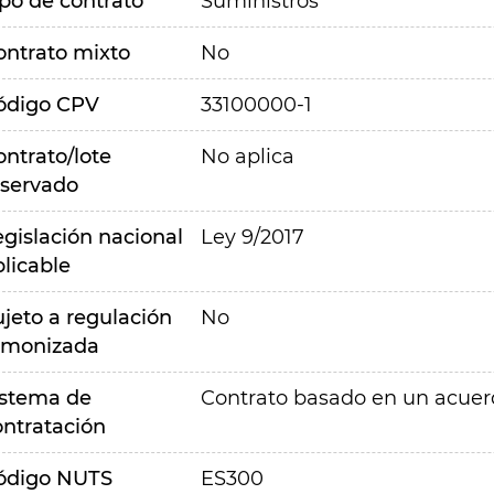
ipo de contrato
Suministros
ontrato mixto
No
ódigo CPV
33100000-1
ontrato/lote
No aplica
eservado
egislación nacional
Ley 9/2017
plicable
ujeto a regulación
No
rmonizada
istema de
Contrato basado en un acue
ontratación
ódigo NUTS
ES300