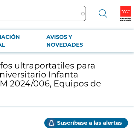
MACIÓN
AVISOS Y
l Universitario Infanta Leonor (lote 1), basado en el Acuerdo Marco PLAN
AL
NOVEDADES
os ultraportatiles para
niversitario Infanta
 AM 2024/006, Equipos de
Suscríbase a las alertas