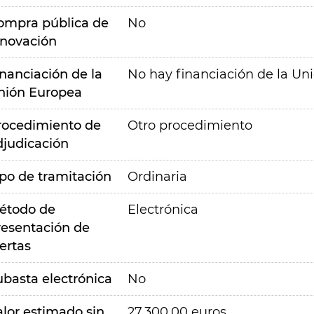
ompra pública de
No
nnovación
inanciación de la
No hay financiación de la Un
nión Europea
rocedimiento de
Otro procedimiento
djudicación
ipo de tramitación
Ordinaria
étodo de
Electrónica
resentación de
ertas
ubasta electrónica
No
alor estimado sin
27.300,00 euros