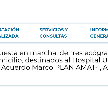
ATACIÓN
SERVICIOS Y
INFOR
ultraportatiles para uso en hospitalización a domicilio, destinados al Hospita
ALIZADA
CONSULTAS
GENER
puesta en marcha, de tres ecógraf
icilio, destinados al Hospital U
 el Acuerdo Marco PLAN AMAT-I,