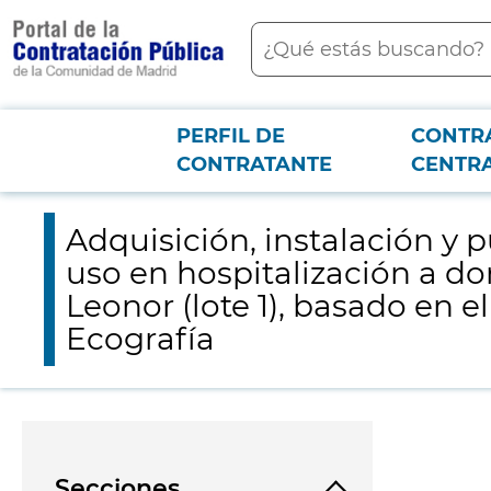
contenido
Buscar
principal
PERFIL DE
CONTR
Menú PCON
2026-3-12
Adquisición, instalación y puesta en marcha, de tres ecógrafos 
CONTRATANTE
CENTR
AMAT-I, AM 2024/006, Equipos de Ecografía
Adquisición, instalación y 
uso en hospitalización a dom
Leonor (lote 1), basado en
Ecografía
Secciones