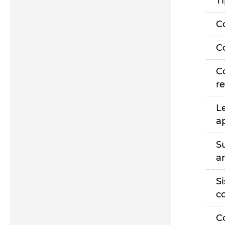
T
C
C
C
r
L
a
S
a
S
c
C