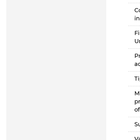
C
i
F
U
P
a
T
M
p
of
S
V