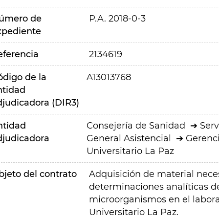
úmero de
P.A. 2018-0-3
xpediente
eferencia
2134619
ódigo de la
A13013768
ntidad
djudicadora (DIR3)
ntidad
Consejería de Sanidad
Serv
djudicadora
General Asistencial
Gerenci
Universitario La Paz
bjeto del contrato
Adquisición de material neces
determinaciones analíticas de
microorganismos en el labora
Universitario La Paz.