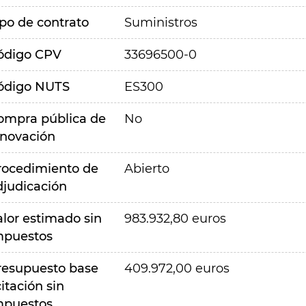
ipo de contrato
Suministros
ódigo CPV
33696500-0
ódigo NUTS
ES300
ompra pública de
No
nnovación
rocedimiento de
Abierto
djudicación
alor estimado sin
983.932,80 euros
mpuestos
resupuesto base
409.972,00 euros
citación sin
mpuestos