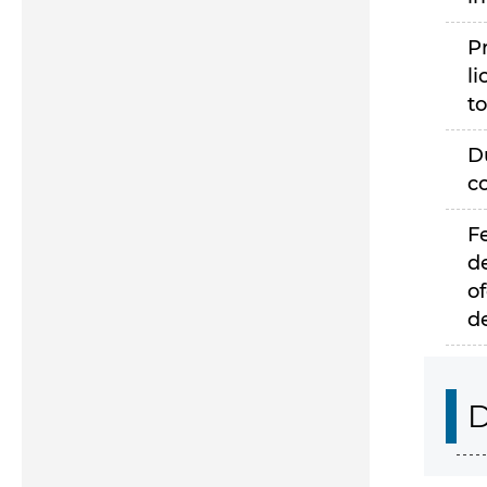
P
li
to
D
c
F
d
of
d
D