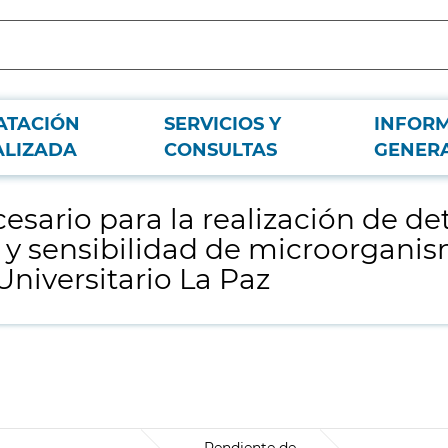
ATACIÓN
SERVICIOS Y
INFOR
minaciones analíticas de identificación fenotípica y sensibilidad de microorga
ALIZADA
CONSULTAS
GENER
esario para la realización de de
a y sensibilidad de microorganis
Universitario La Paz