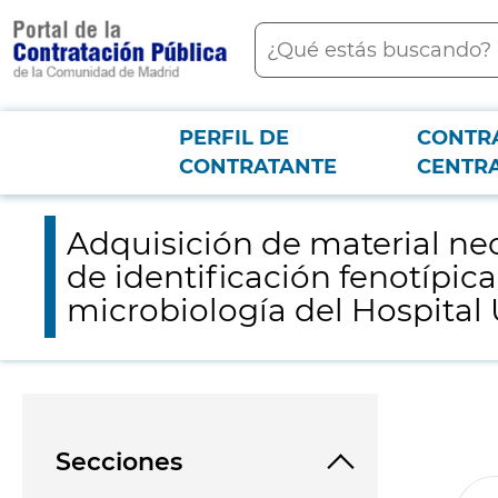
contenido
Buscar
principal
PERFIL DE
CONTR
Menú PCON
2026-3-12
Adquisición de material necesario para la realización de deter
CONTRATANTE
CENTR
Paz
Adquisición de material nec
de identificación fenotípic
microbiología del Hospital 
Secciones