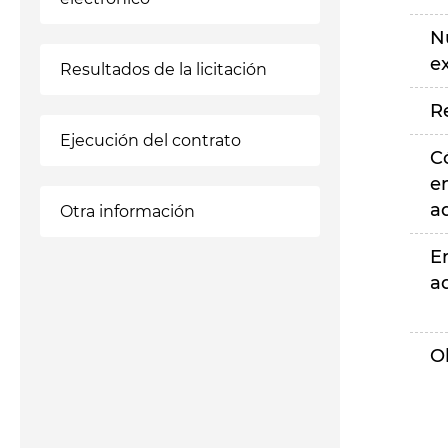
N
e
Resultados de la licitación
R
Ejecución del contrato
C
e
a
Otra información
E
a
O