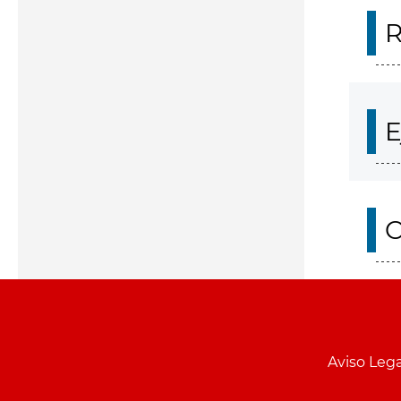
R
E
O
Aviso Lega
Menu