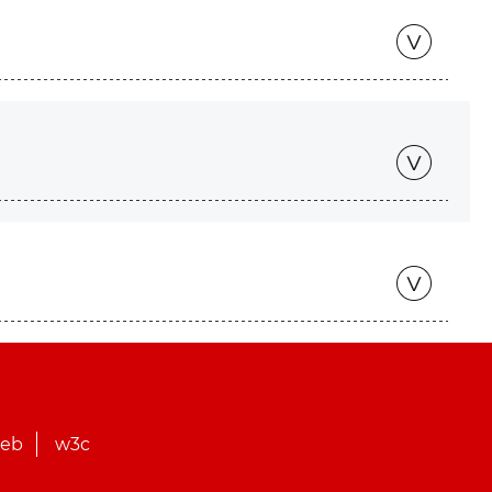
web
w3c