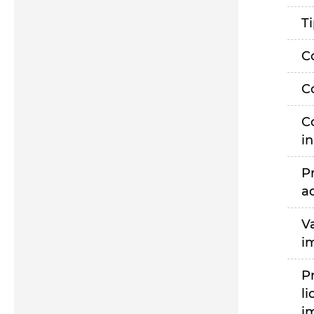
T
C
C
C
i
P
a
V
i
P
li
i