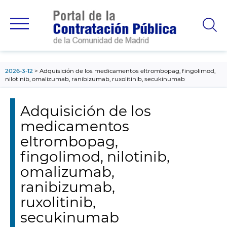
contenido
principal
2026-3-12
Adquisición de los medicamentos eltrombopag, fingolimod,
nilotinib, omalizumab, ranibizumab, ruxolitinib, secukinumab
Adquisición de los
medicamentos
eltrombopag,
fingolimod, nilotinib,
omalizumab,
ranibizumab,
ruxolitinib,
secukinumab