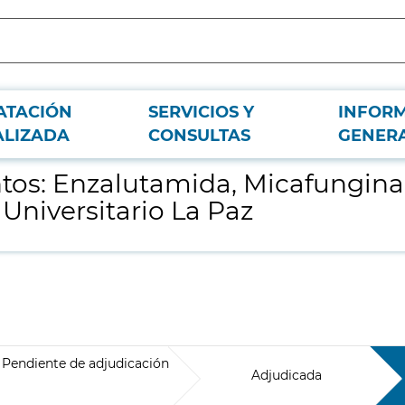
ATACIÓN
SERVICIOS Y
INFOR
xomicina y Tacrólimus para el Hospital Universitario La Paz
ALIZADA
CONSULTAS
GENER
os: Enzalutamida, Micafungina,
 Universitario La Paz
Pendiente de adjudicación
Adjudicada