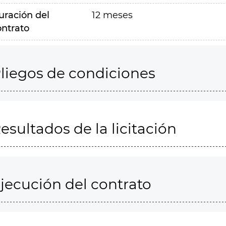
uración del
12 meses
ontrato
liegos de condiciones
esultados de la licitación
jecución del contrato