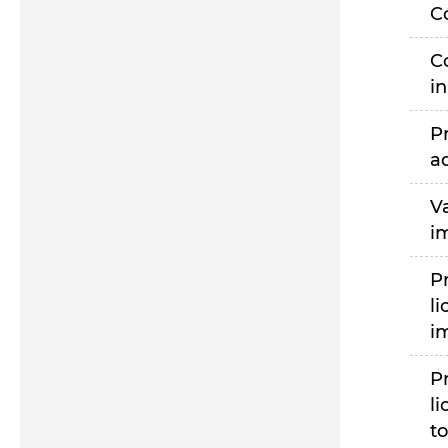
C
C
i
P
a
V
i
P
li
i
P
li
to