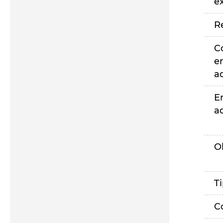
e
R
C
e
a
E
a
O
T
C