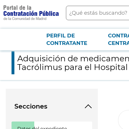
contenido
Buscar
principal
PERFIL DE
CONTR
Menú PCON
2026-3-12
Adquisición de medicamentos: Enzalutamida, Micafungina, Fida
CONTRATANTE
CENTR
Adquisición de medicament
Tacrólimus para el Hospital
Secciones
Datos del expediente