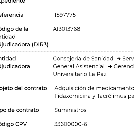
xpediente
eferencia
1597775
ódigo de la
A13013768
ntidad
djudicadora (DIR3)
ntidad
Consejería de Sanidad
Serv
djudicadora
General Asistencial
Gerenci
Universitario La Paz
bjeto del contrato
Adquisición de medicamentos
Fidaxomicina y Tacrólimus par
ipo de contrato
Suministros
ódigo CPV
33600000-6