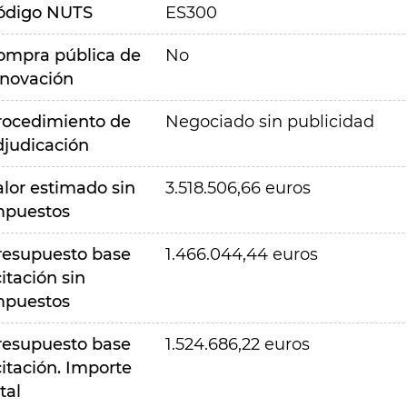
ódigo NUTS
ES300
ompra pública de
No
nnovación
rocedimiento de
Negociado sin publicidad
djudicación
alor estimado sin
3.518.506,66 euros
mpuestos
resupuesto base
1.466.044,44 euros
citación sin
mpuestos
resupuesto base
1.524.686,22 euros
citación. Importe
tal