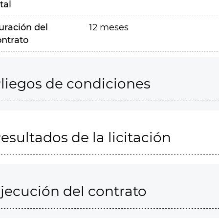
tal
uración del
12 meses
ontrato
liegos de condiciones
esultados de la licitación
jecución del contrato