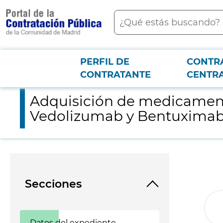
contenido
Buscar
principal
PERFIL DE
CONTR
Menú PCON
2026-3-12
Adquisición de medicamentos: Fibrinógeno/Trombina, Mifamurt
CONTRATANTE
CENTR
Adquisición de medicament
Vedolizumab y Bentuximab p
Secciones
Datos del expediente