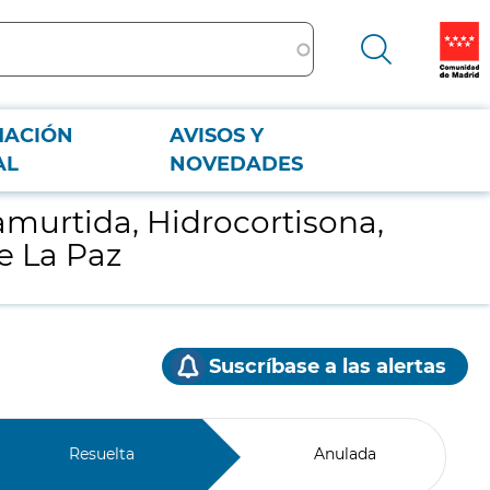
MACIÓN
AVISOS Y
io de La Paz
AL
NOVEDADES
murtida, Hidrocortisona,
e La Paz
Suscríbase a las alertas
Resuelta
Anulada