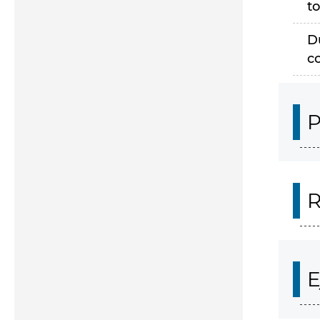
to
D
c
P
R
E