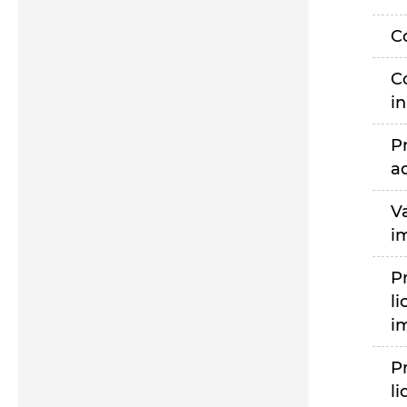
C
C
i
P
a
V
i
P
li
i
P
li