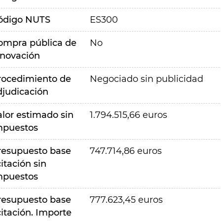
ódigo NUTS
ES300
ompra pública de
No
nnovación
rocedimiento de
Negociado sin publicidad
djudicación
alor estimado sin
1.794.515,66 euros
mpuestos
resupuesto base
747.714,86 euros
citación sin
mpuestos
resupuesto base
777.623,45 euros
citación. Importe