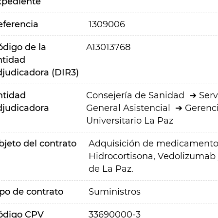
xpediente
eferencia
1309006
ódigo de la
A13013768
ntidad
djudicadora (DIR3)
ntidad
Consejería de Sanidad
Serv
djudicadora
General Asistencial
Gerenci
Universitario La Paz
bjeto del contrato
Adquisición de medicamentos
Hidrocortisona, Vedolizumab 
de La Paz.
ipo de contrato
Suministros
ódigo CPV
33690000-3