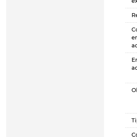
e
R
C
e
a
E
a
O
T
C