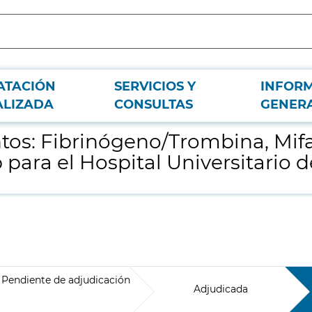
ATACIÓN
SERVICIOS Y
INFOR
ida, Hidrocortisona, Vedolizumab y Bentuximab para el Hospital Universitar
ALIZADA
CONSULTAS
GENER
os: Fibrinógeno/Trombina, Mifa
ara el Hospital Universitario d
Pendiente de adjudicación
Adjudicada