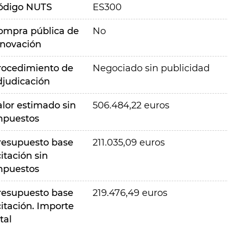
ódigo NUTS
ES300
ompra pública de
No
nnovación
rocedimiento de
Negociado sin publicidad
djudicación
alor estimado sin
506.484,22 euros
mpuestos
resupuesto base
211.035,09 euros
citación sin
mpuestos
resupuesto base
219.476,49 euros
citación. Importe
tal