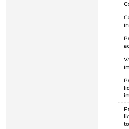
C
C
i
P
a
V
i
P
li
i
P
li
to