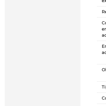
e
R
C
e
a
E
a
O
T
C