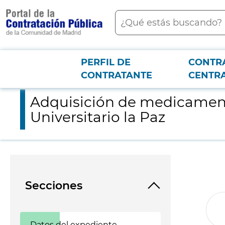
contenido
Buscar
principal
PERFIL DE
CONTR
Menú PCON
2026-3-12
Adquisición de medicamentos: levosimendan y dexmedetomidina
CONTRATANTE
CENTR
Adquisición de medicament
Universitario la Paz
Secciones
Datos del expediente