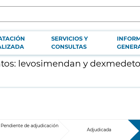
ATACIÓN
SERVICIOS Y
INFOR
 para el Hospital Universitario la Paz
ALIZADA
CONSULTAS
GENER
os: levosimendan y dexmedetom
Pendiente de adjudicación
Adjudicada