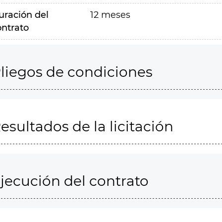
uración del
12 meses
ontrato
liegos de condiciones
esultados de la licitación
jecución del contrato