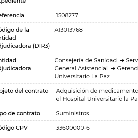
xpediente
eferencia
1508277
ódigo de la
A13013768
ntidad
djudicadora (DIR3)
ntidad
Consejería de Sanidad
Serv
djudicadora
General Asistencial
Gerenci
Universitario La Paz
bjeto del contrato
Adquisición de medicamento
el Hospital Universitario la Pa
ipo de contrato
Suministros
ódigo CPV
33600000-6