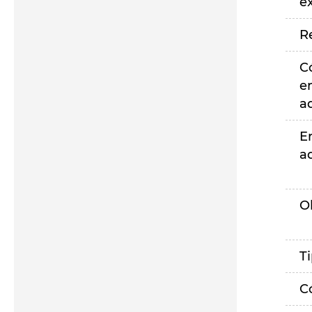
e
R
C
e
a
E
a
O
T
C