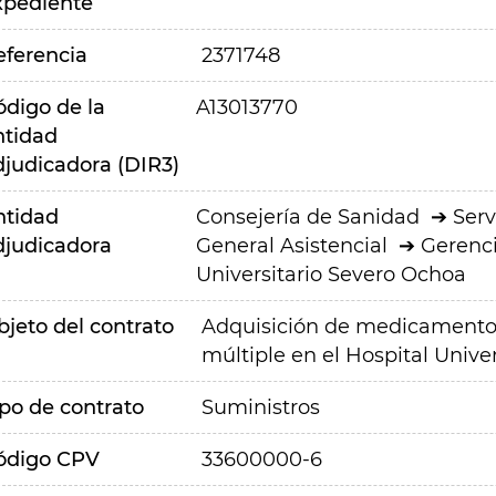
xpediente
eferencia
2371748
ódigo de la
A13013770
ntidad
djudicadora (DIR3)
ntidad
Consejería de Sanidad
Serv
djudicadora
General Asistencial
Gerenci
Universitario Severo Ochoa
bjeto del contrato
Adquisición de medicamentos 
múltiple en el Hospital Unive
ipo de contrato
Suministros
ódigo CPV
33600000-6