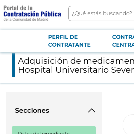
contenido
Buscar
principal
PERFIL DE
CONTR
Menú PCON
2026-3-12
Adquisición de medicamentos para el tratamiento de la esclero
CONTRATANTE
CENTR
Adquisición de medicamentos
Hospital Universitario Sev
Secciones
Datos del expediente