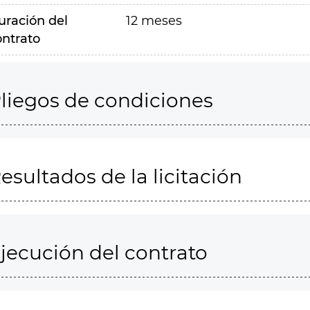
uración del
12 meses
ontrato
liegos de condiciones
esultados de la licitación
jecución del contrato