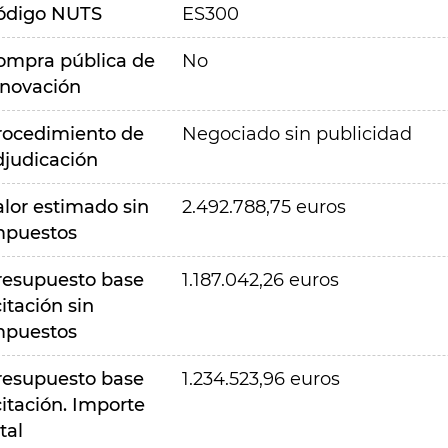
ódigo NUTS
ES300
ompra pública de
No
nnovación
rocedimiento de
Negociado sin publicidad
djudicación
alor estimado sin
2.492.788,75 euros
mpuestos
resupuesto base
1.187.042,26 euros
citación sin
mpuestos
resupuesto base
1.234.523,96 euros
citación. Importe
tal