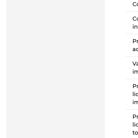
C
C
i
P
a
V
i
P
li
i
P
li
to