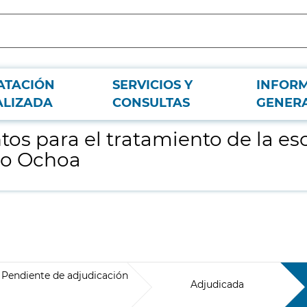
ATACIÓN
SERVICIOS Y
INFOR
sis múltiple en el Hospital Universitario Severo Ochoa
ALIZADA
CONSULTAS
GENER
 para el tratamiento de la escl
ero Ochoa
Pendiente de adjudicación
Adjudicada