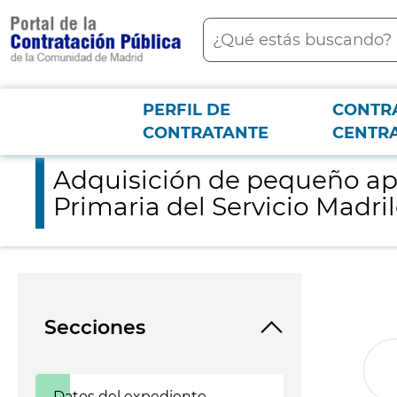
contenido
Buscar
principal
PERFIL DE
CONTR
Menú PCON
2026-3-12
Adquisición de pequeño aparataje con destino a los Centros Sa
CONTRATANTE
CENTR
Adquisición de pequeño apa
Primaria del Servicio Madri
Secciones
Datos del expediente