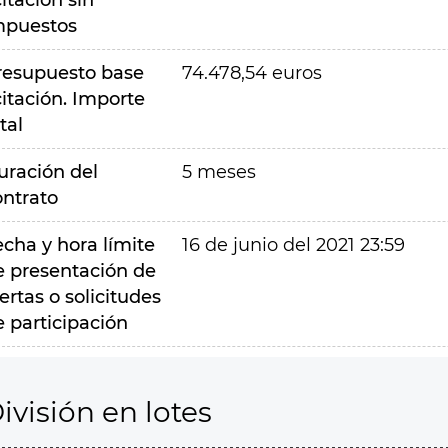
citación sin
mpuestos
resupuesto base
74.478,54 euros
citación. Importe
tal
uración del
5 meses
ontrato
echa y hora límite
16 de junio del 2021 23:59
e presentación de
ertas o solicitudes
e participación
ivisión en lotes