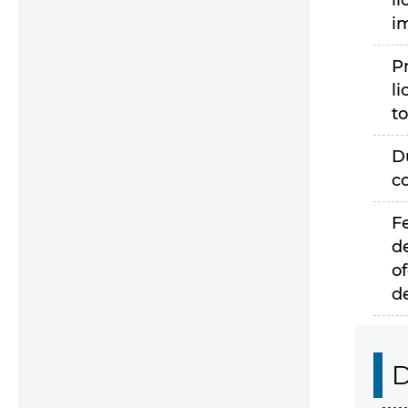
li
i
P
li
to
D
c
F
d
of
d
D