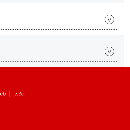
web
w3c