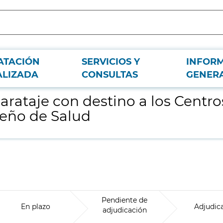
ATACIÓN
SERVICIOS Y
INFOR
nitarios de Atención Primaria del Servicio Madrileño de Salud
ALIZADA
CONSULTAS
GENER
rataje con destino a los Centro
leño de Salud
Pendiente de
En plazo
Adjudic
adjudicación