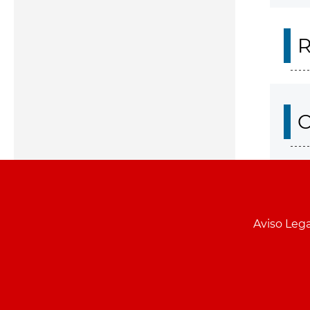
R
O
Aviso Lega
Menu
pie
PCON