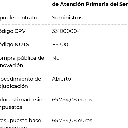
de Atención Primaria del Ser
ipo de contrato
Suministros
ódigo CPV
33100000-1
ódigo NUTS
ES300
ompra pública de
No
nnovación
rocedimiento de
Abierto
djudicación
alor estimado sin
65.784,08 euros
mpuestos
resupuesto base
65.784,08 euros