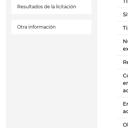
T
Resultados de la licitación
S
Otra información
T
N
e
R
C
e
a
E
a
O