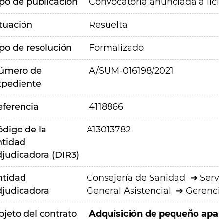
ipo de publicación
Convocatoria anunciada a lic
ituación
Resuelta
ipo de resolución
Formalizado
úmero de
A/SUM-016198/2021
xpediente
eferencia
4118866
ódigo de la
A13013782
ntidad
djudicadora (DIR3)
ntidad
Consejería de Sanidad
Serv
djudicadora
General Asistencial
Gerenci
bjeto del contrato
Adquisición de pequeño apar