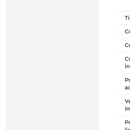
T
C
C
C
i
P
a
V
i
P