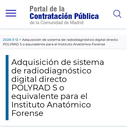
contenido
principal
2026-3-12
Adquisición de sistema de radiodiagnóstico digital directo
POLYRAD S o equivalente para el Instituto Anatómico Forense
Adquisición de sistema
de radiodiagnóstico
digital directo
POLYRAD S o
equivalente para el
Instituto Anatómico
Forense