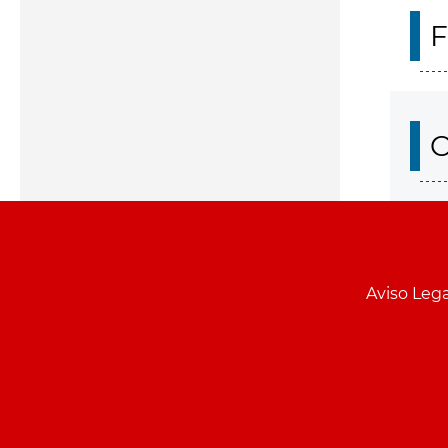
F
O
Aviso Lega
Menu
pie
PCON