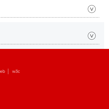
web
w3c