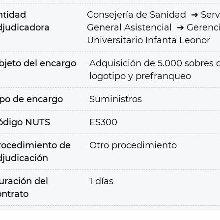
ntidad
Consejería de Sanidad
Serv
djudicadora
General Asistencial
Gerenci
Universitario Infanta Leonor
bjeto del encargo
Adquisición de 5.000 sobres 
logotipo y prefranqueo
ipo de encargo
Suministros
ódigo NUTS
ES300
rocedimiento de
Otro procedimiento
djudicación
uración del
1 días
ontrato