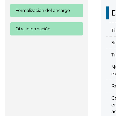
Formalización del encargo
D
Otra información
T
S
T
N
e
R
C
e
a