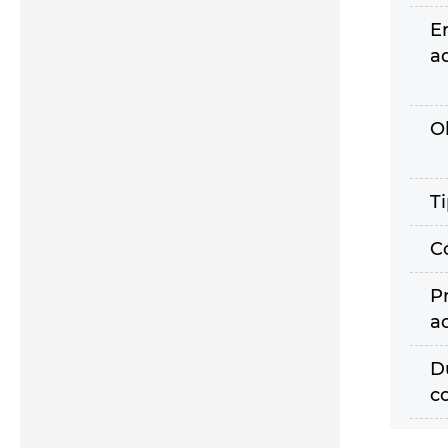
E
a
O
T
C
P
a
D
c