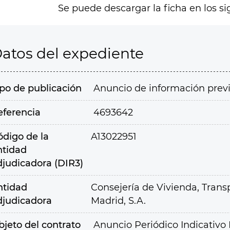
Se puede descargar la ficha en los si
atos del expediente
ipo de publicación
Anuncio de información prev
eferencia
4693642
ódigo de la
A13022951
ntidad
djudicadora (DIR3)
ntidad
Consejería de Vivienda, Transp
djudicadora
Madrid, S.A.
bjeto del contrato
Anuncio Periódico Indicativ