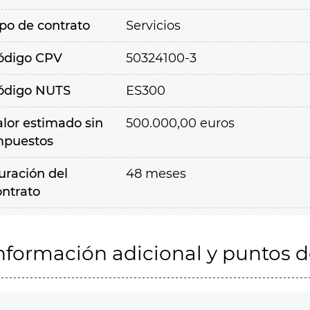
ipo de contrato
Servicios
ódigo CPV
50324100-3
ódigo NUTS
ES300
alor estimado sin
500.000,00 euros
mpuestos
uración del
48 meses
ontrato
nformación adicional y puntos 