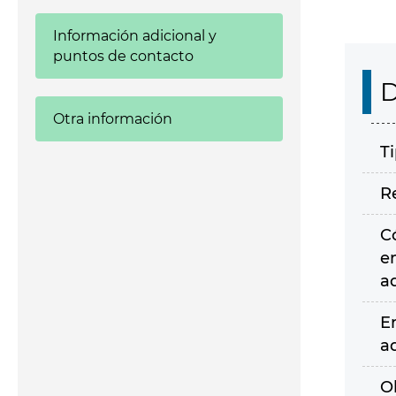
Información adicional y
puntos de contacto
D
Otra información
T
R
C
e
a
E
a
O