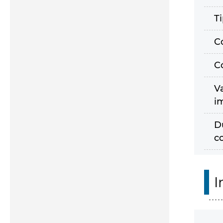
T
C
C
V
i
D
c
I