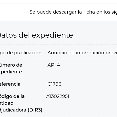
Se puede descargar la ficha en los si
atos del expediente
ipo de publicación
Anuncio de información prev
úmero de
API 4
xpediente
eferencia
C1796
ódigo de la
A13022951
ntidad
djudicadora (DIR3)