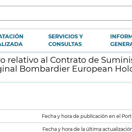
ATACIÓN
SERVICIOS Y
INFOR
ro repuestos inmovilizado fabricante original Bombardier European Holdings, S
ALIZADA
CONSULTAS
GENER
o relativo al Contrato de Sumini
iginal Bombardier European Holdi
Fecha y hora de publicación en el Port
Fecha y hora de la última actualizació