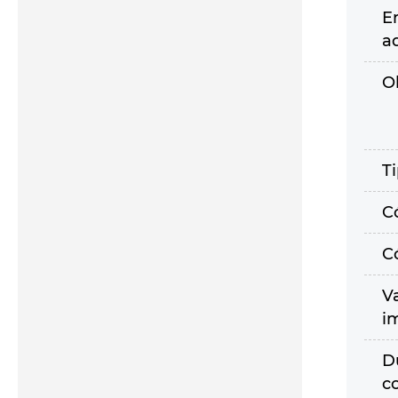
E
a
O
T
C
C
V
i
D
c