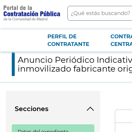
contenido
Buscar
principal
PERFIL DE
CONTR
Menú PCON
2026-3-12
Anuncio Periódico Indicativo relativo al Contrato de Suminist
CONTRATANTE
CENTR
Anuncio Periódico Indicativ
inmovilizado fabricante or
Secciones
Datos del expediente