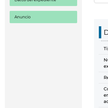
Anuncio
D
T
N
e
R
C
e
a