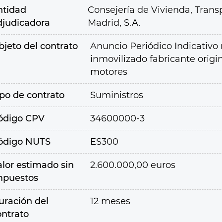
ntidad
Consejería de Vivienda, Transp
djudicadora
Madrid, S.A.
bjeto del contrato
Anuncio Periódico Indicativo 
inmovilizado fabricante origi
motores
ipo de contrato
Suministros
ódigo CPV
34600000-3
ódigo NUTS
ES300
alor estimado sin
2.600.000,00 euros
mpuestos
uración del
12 meses
ontrato