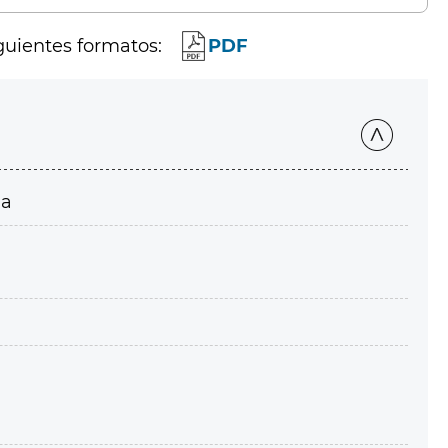
guientes formatos:
PDF
ia