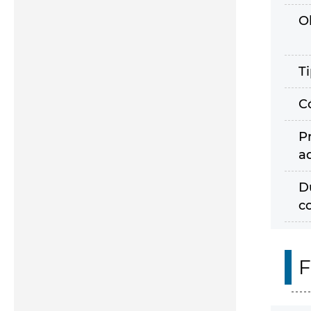
O
T
C
P
a
D
c
F