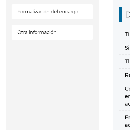
Formalización del encargo
D
Otra información
T
S
T
R
C
e
a
E
a