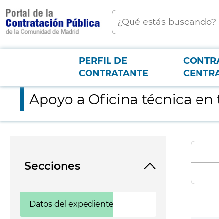
contenido
Buscar
principal
PERFIL DE
CONTR
Menú PCON
2026-3-12
Apoyo a Oficina técnica en trabajos de arquitectura y seguim
CONTRATANTE
CENTR
Apoyo a Oficina técnica en 
Secciones
Datos del expediente