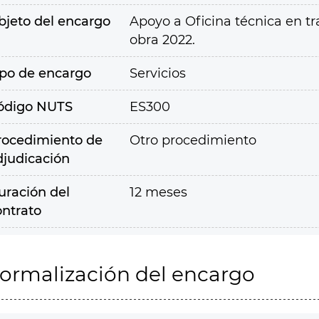
bjeto del encargo
Apoyo a Oficina técnica en t
obra 2022.
ipo de encargo
Servicios
ódigo NUTS
ES300
rocedimiento de
Otro procedimiento
djudicación
uración del
12 meses
ontrato
ormalización del encargo