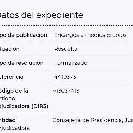
atos del expediente
ipo de publicación
Encargos a medios propios
ituación
Resuelta
ipo de resolución
Formalizado
eferencia
4410373
ódigo de la
A13037413
ntidad
djudicadora (DIR3)
ntidad
Consejería de Presidencia, Jus
djudicadora