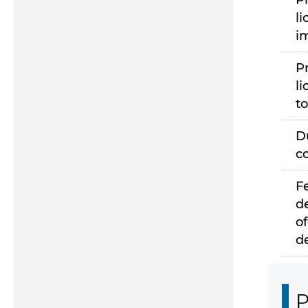
P
li
i
P
li
to
D
c
F
d
of
d
P