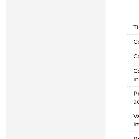
T
C
C
C
i
P
a
V
i