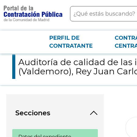
contenido
Buscar
principal
PERFIL DE
CONTR
Menú PCON
2026-3-12
Auditoría de calidad de las instalaciones eléctricas de los Hosp
CONTRATANTE
CENTR
Auditoría de calidad de las 
(Valdemoro), Rey Juan Carlos
Secciones
Datos del expediente