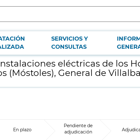
ATACIÓN
SERVICIOS Y
INFOR
itales Infanta Elena (Valdemoro), Rey Juan Carlos (Móstoles), General de Villal
ALIZADA
CONSULTAS
GENER
instalaciones eléctricas de los H
 (Móstoles), General de Villalba
Pendiente de
En plazo
Adjudic
adjudicación