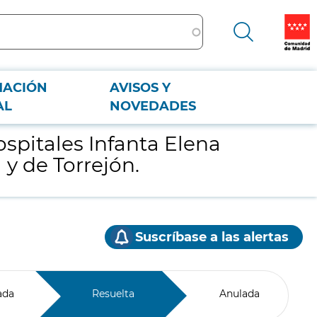
MACIÓN
AVISOS Y
ba y de Torrejón.
AL
NOVEDADES
ospitales Infanta Elena
 y de Torrejón.
Suscríbase a las alertas
ada
Resuelta
Anulada