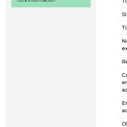
Otra información
T
S
T
N
e
R
C
e
a
E
a
O