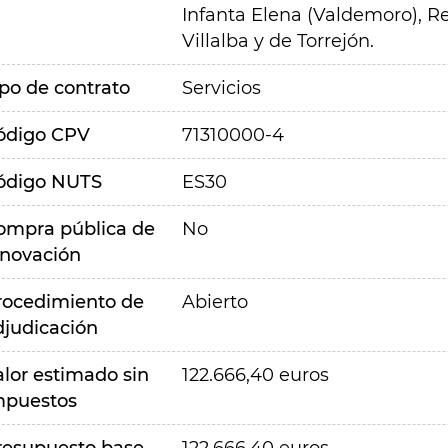
Infanta Elena (Valdemoro), Re
Villalba y de Torrejón.
ipo de contrato
Servicios
ódigo CPV
71310000-4
ódigo NUTS
ES30
ompra pública de
No
nnovación
rocedimiento de
Abierto
djudicación
alor estimado sin
122.666,40 euros
mpuestos