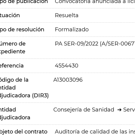
ipo de publicación
Convocatoria anunciada a lic
ituación
Resuelta
ipo de resolución
Formalizado
úmero de
PA SER-09/2022 (A/SER-0067
xpediente
eferencia
4554430
ódigo de la
A13003096
ntidad
djudicadora (DIR3)
ntidad
Consejería de Sanidad
Serv
djudicadora
bjeto del contrato
Auditoría de calidad de las in