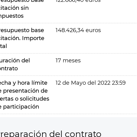
resupuesto base
122.666,40 euros
citación sin
mpuestos
resupuesto base
148.426,34 euros
citación. Importe
tal
uración del
17 meses
ontrato
echa y hora límite
12 de Mayo del 2022 23:59
e presentación de
ertas o solicitudes
e participación
reparación del contrato