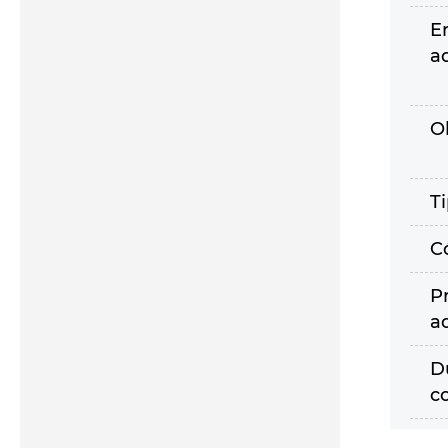
E
a
O
T
C
P
a
D
c