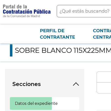
contenido
Buscar
principal
PERFIL DE
CONTR
Menú PCON
2026-3-12
SOBRE BLANCO 115X225MM CON VENTANA DERECHA FRAN
CONTRATANTE
CENTR
SOBRE BLANCO 115X225M
Secciones
Datos del expediente