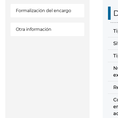
Formalización del encargo
D
Otra información
T
S
T
N
e
R
C
e
a