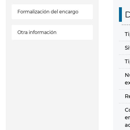
Formalización del encargo
D
Otra información
T
S
T
N
e
R
C
e
a