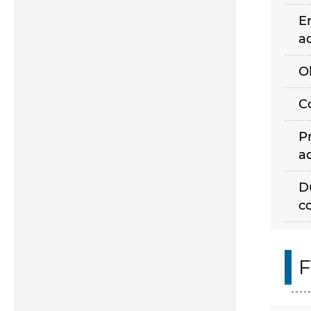
E
a
O
C
P
a
D
c
F