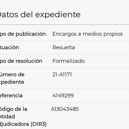
atos del expediente
ipo de publicación
Encargos a medios propios
ituación
Resuelta
ipo de resolución
Formalizado
úmero de
21-A1171
xpediente
eferencia
4149299
ódigo de la
A13043485
ntidad
djudicadora (DIR3)