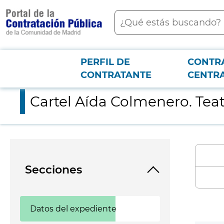
contenido
Buscar
principal
PERFIL DE
CONTR
Menú PCON
2026-3-12
Cartel Aída Colmenero. Teatros del Canal.
CONTRATANTE
CENTR
Cartel Aída Colmenero. Teat
Secciones
Datos del expediente