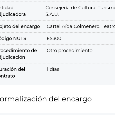
ntidad
Consejería de Cultura, Turism
djudicadora
S.A.U.
bjeto del encargo
Cartel Aída Colmenero. Teatro
ódigo NUTS
ES300
rocedimiento de
Otro procedimiento
djudicación
uración del
1 días
ontrato
ormalización del encargo