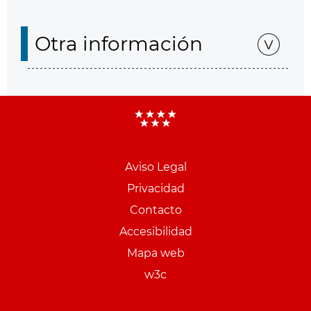
Otra información
Aviso Legal
Menu
Privacidad
pie
Contacto
PCON
Accesibilidad
Mapa web
w3c