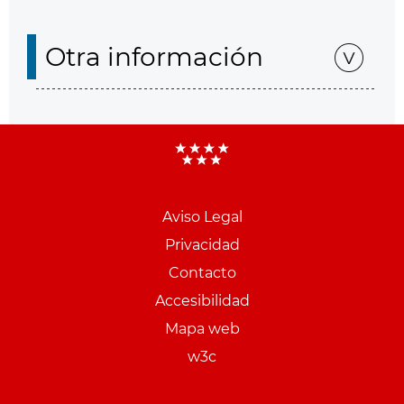
Otra información
Aviso Legal
Menu
Privacidad
pie
Contacto
PCON
Accesibilidad
Mapa web
w3c