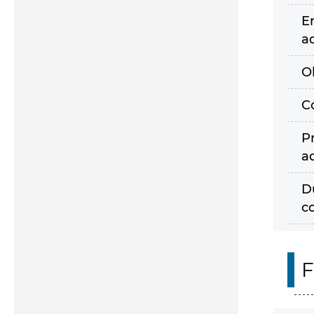
E
a
O
C
P
a
D
c
F