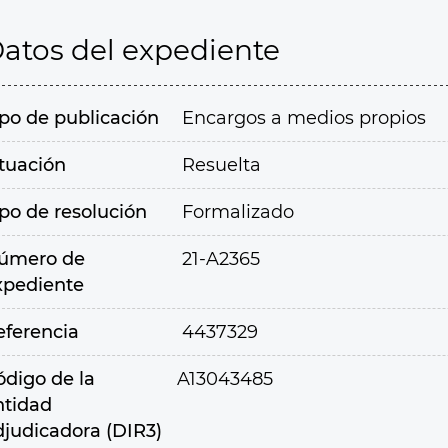
atos del expediente
ipo de publicación
Encargos a medios propios
ituación
Resuelta
ipo de resolución
Formalizado
úmero de
21-A2365
xpediente
eferencia
4437329
ódigo de la
A13043485
ntidad
djudicadora (DIR3)