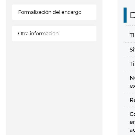
Formalización del encargo
D
Otra información
T
S
T
N
e
R
C
e
a