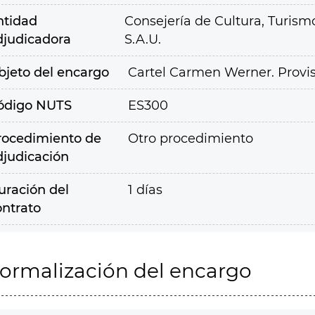
ntidad
Consejería de Cultura, Turism
djudicadora
S.A.U.
bjeto del encargo
Cartel Carmen Werner. Provis
ódigo NUTS
ES300
rocedimiento de
Otro procedimiento
djudicación
uración del
1 días
ontrato
ormalización del encargo