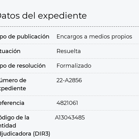
atos del expediente
ipo de publicación
Encargos a medios propios
ituación
Resuelta
ipo de resolución
Formalizado
úmero de
22-A2856
xpediente
eferencia
4821061
ódigo de la
A13043485
ntidad
djudicadora (DIR3)