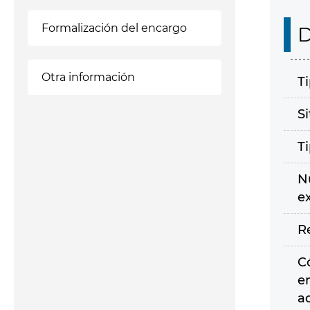
Formalización del encargo
D
Otra información
T
S
T
N
e
R
C
e
a