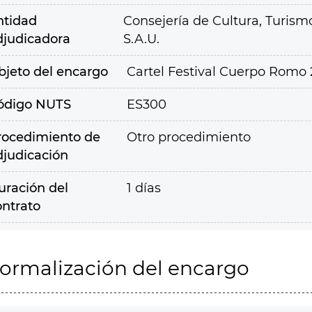
ntidad
Consejería de Cultura, Turism
djudicadora
S.A.U.
bjeto del encargo
Cartel Festival Cuerpo Romo 2
ódigo NUTS
ES300
rocedimiento de
Otro procedimiento
djudicación
uración del
1 días
ontrato
ormalización del encargo