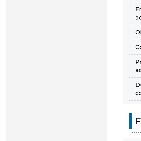
E
a
O
C
P
a
D
c
F