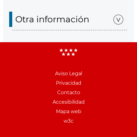
Otra información
Aviso Legal
Menu
Privacidad
pie
Contacto
PCON
Accesibilidad
Mapa web
w3c