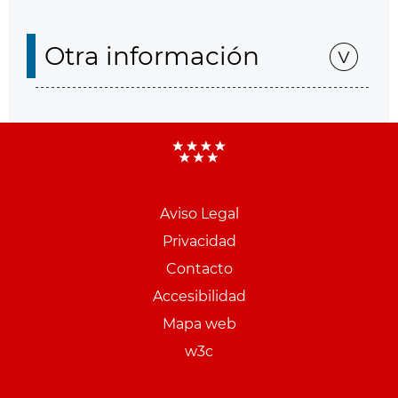
Otra información
Aviso Legal
Menu
Privacidad
pie
Contacto
PCON
Accesibilidad
Mapa web
w3c