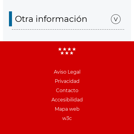
Otra información
Aviso Legal
Menu
Privacidad
pie
Contacto
PCON
Accesibilidad
Mapa web
w3c