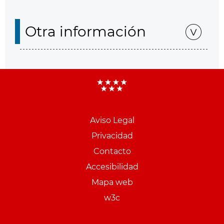
Otra información
Aviso Legal
Menu
Privacidad
pie
Contacto
PCON
Accesibilidad
Mapa web
w3c