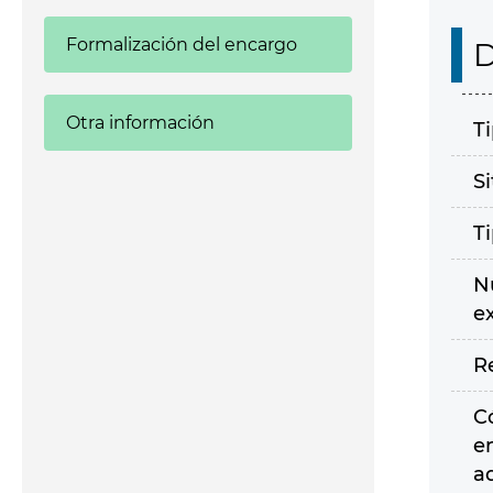
Formalización del encargo
D
Otra información
T
S
T
N
e
R
C
e
a