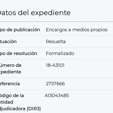
atos del expediente
ipo de publicación
Encargos a medios propios
ituación
Resuelta
ipo de resolución
Formalizado
úmero de
18-A3101
xpediente
eferencia
2757666
ódigo de la
A13043485
ntidad
djudicadora (DIR3)