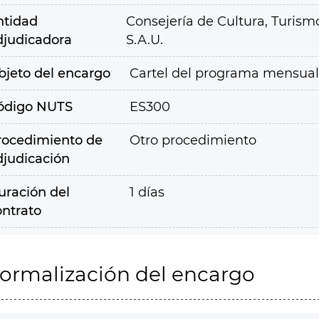
ntidad
Consejería de Cultura, Turism
djudicadora
S.A.U.
bjeto del encargo
Cartel del programa mensual 
ódigo NUTS
ES300
rocedimiento de
Otro procedimiento
djudicación
uración del
1 días
ontrato
ormalización del encargo