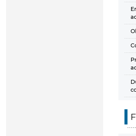
E
a
O
C
P
a
D
c
F