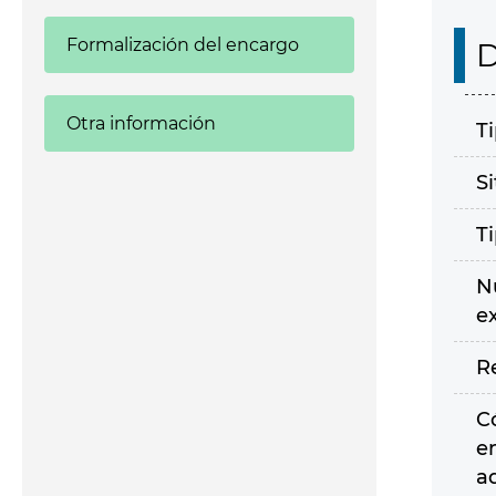
Formalización del encargo
D
Otra información
T
S
T
N
e
R
C
e
a