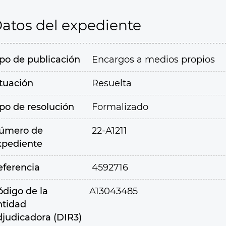
atos del expediente
ipo de publicación
Encargos a medios propios
ituación
Resuelta
ipo de resolución
Formalizado
úmero de
22-A1211
xpediente
eferencia
4592716
ódigo de la
A13043485
ntidad
djudicadora (DIR3)