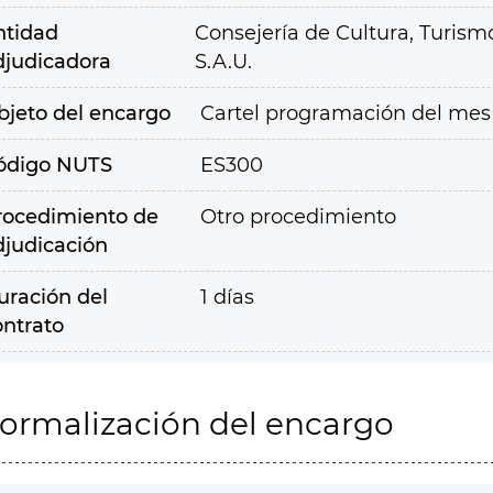
ntidad
Consejería de Cultura, Turism
djudicadora
S.A.U.
bjeto del encargo
Cartel programación del mes d
ódigo NUTS
ES300
rocedimiento de
Otro procedimiento
djudicación
uración del
1 días
ontrato
ormalización del encargo