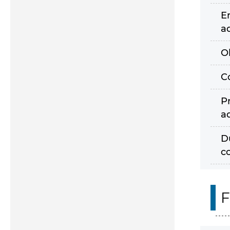
E
a
O
C
P
a
D
c
F