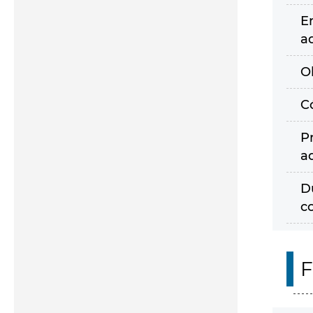
E
a
O
C
P
a
D
c
F