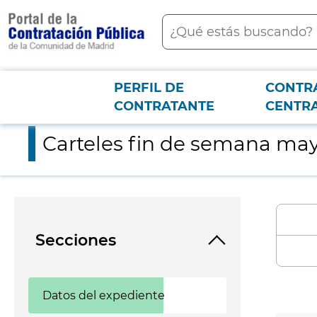
contenido
Buscar
principal
PERFIL DE
CONTR
Menú PCON
2026-3-12
Carteles fin de semana mayo. Real Coliseo Carlos III
CONTRATANTE
CENTR
Carteles fin de semana mayo.
Secciones
Datos del expediente