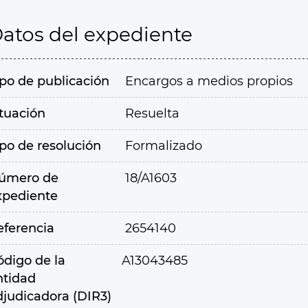
atos del expediente
ipo de publicación
Encargos a medios propios
ituación
Resuelta
ipo de resolución
Formalizado
úmero de
18/A1603
xpediente
eferencia
2654140
ódigo de la
A13043485
ntidad
djudicadora (DIR3)