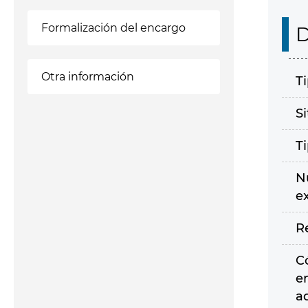
Formalización del encargo
D
Otra información
T
S
T
N
e
R
C
e
a