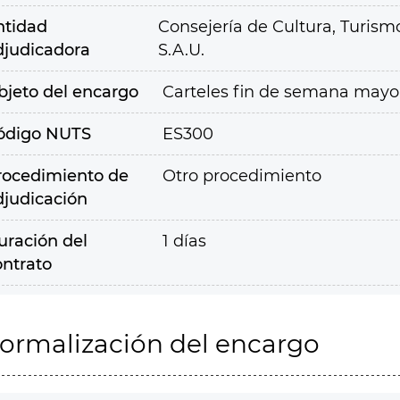
ntidad
Consejería de Cultura, Turism
djudicadora
S.A.U.
bjeto del encargo
Carteles fin de semana mayo. R
ódigo NUTS
ES300
rocedimiento de
Otro procedimiento
djudicación
uración del
1 días
ontrato
ormalización del encargo