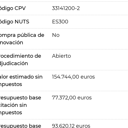
ódigo CPV
33141200-2
ódigo NUTS
ES300
ompra pública de
No
nnovación
rocedimiento de
Abierto
djudicación
alor estimado sin
154.744,00 euros
mpuestos
resupuesto base
77.372,00 euros
citación sin
mpuestos
resupuesto base
93.620,12 euros