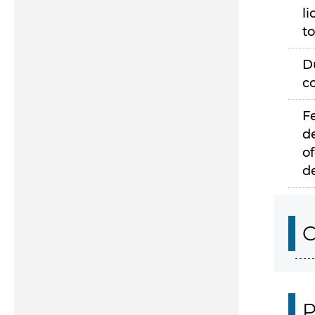
li
to
D
c
F
d
of
d
C
P