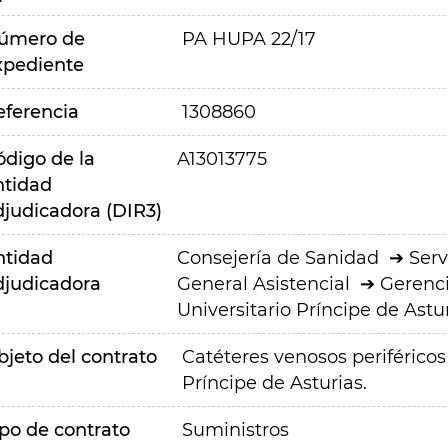
úmero de
PA HUPA 22/17
xpediente
eferencia
1308860
ódigo de la
A13013775
ntidad
djudicadora (DIR3)
ntidad
Consejería de Sanidad
Serv
djudicadora
General Asistencial
Gerenci
Universitario Príncipe de Astu
bjeto del contrato
Catéteres venosos periféricos 
Príncipe de Asturias.
ipo de contrato
Suministros