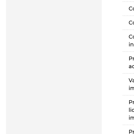
C
C
C
i
P
a
V
i
P
li
i
P