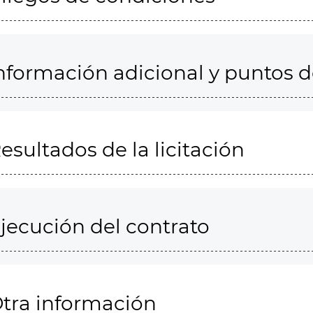
nformación adicional y puntos 
esultados de la licitación
jecución del contrato
tra información