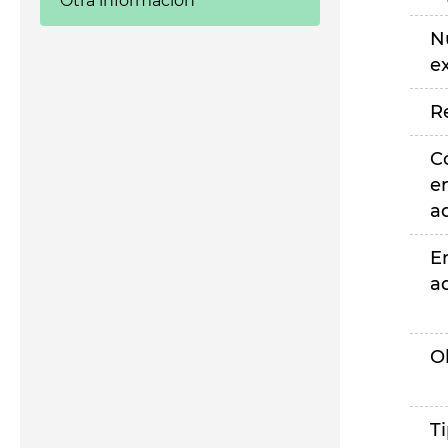
Otra información
N
e
R
C
e
a
E
a
O
T