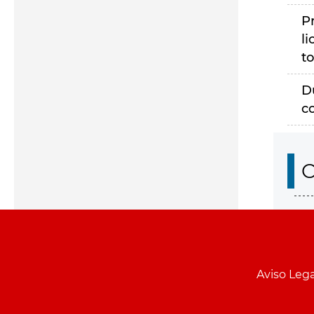
P
li
to
D
c
O
Aviso Lega
Menu
pie