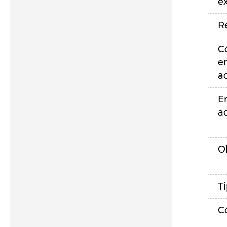
e
R
C
e
a
E
a
O
T
C