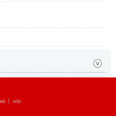
web
w3c