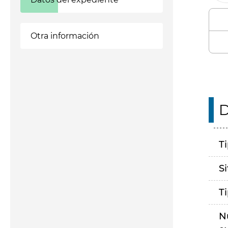
Otra información
D
T
S
T
N