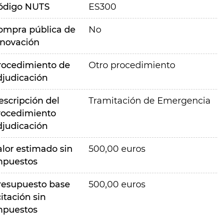
ódigo NUTS
ES300
ompra pública de
No
nnovación
rocedimiento de
Otro procedimiento
djudicación
escripción del
Tramitación de Emergencia
rocedimiento
djudicación
alor estimado sin
500,00 euros
mpuestos
resupuesto base
500,00 euros
citación sin
mpuestos