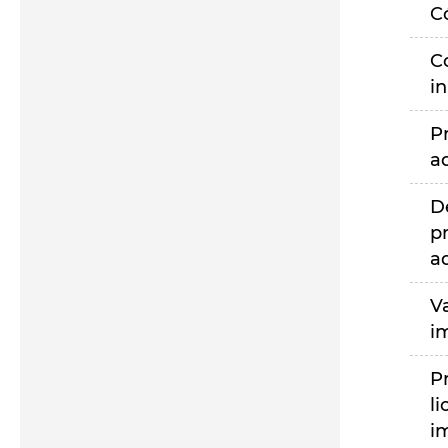
C
C
i
P
a
D
p
a
V
i
P
li
i