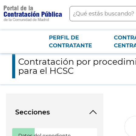
contenido
Buscar
principal
PERFIL DE
CONTR
Menú PCON
2026-3-12
Contratación por procedimiento emergencia para la adquisici
CONTRATANTE
CENTR
Contratación por procedimi
para el HCSC
Secciones
Datos del expediente