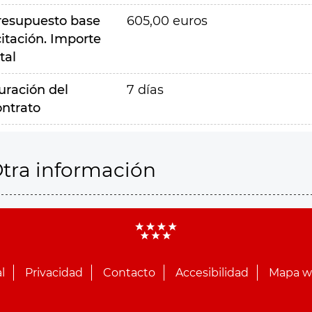
resupuesto base
605,00 euros
citación. Importe
tal
uración del
7 días
ontrato
tra información
l
Privacidad
Contacto
Accesibilidad
Mapa 