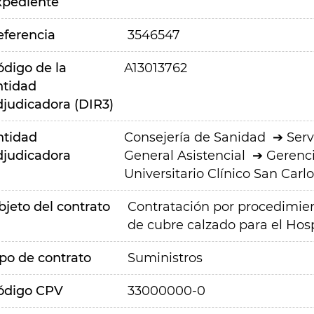
xpediente
eferencia
3546547
ódigo de la
A13013762
ntidad
djudicadora (DIR3)
ntidad
Consejería de Sanidad
Serv
djudicadora
General Asistencial
Gerenci
Universitario Clínico San Carlo
bjeto del contrato
Contratación por procedimien
de cubre calzado para el Hosp
ipo de contrato
Suministros
ódigo CPV
33000000-0