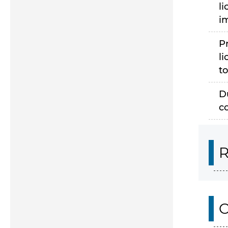
li
i
P
li
to
D
c
R
O