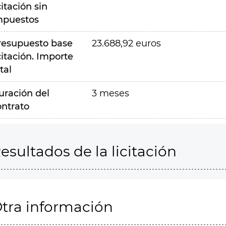
citación sin
mpuestos
resupuesto base
23.688,92 euros
citación. Importe
tal
uración del
3 meses
ontrato
esultados de la licitación
tra información