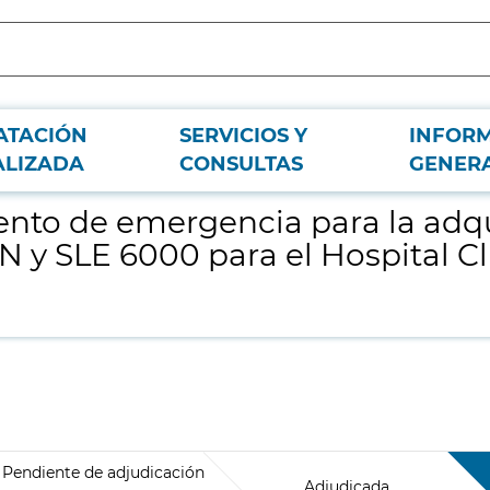
ATACIÓN
SERVICIOS Y
INFOR
ión de material fungible respirador SERVO-N y SLE 6000 para el Hospital Clí
ALIZADA
CONSULTAS
GENER
nto de emergencia para la adqu
 y SLE 6000 para el Hospital Cl
Pendiente de adjudicación
Adjudicada