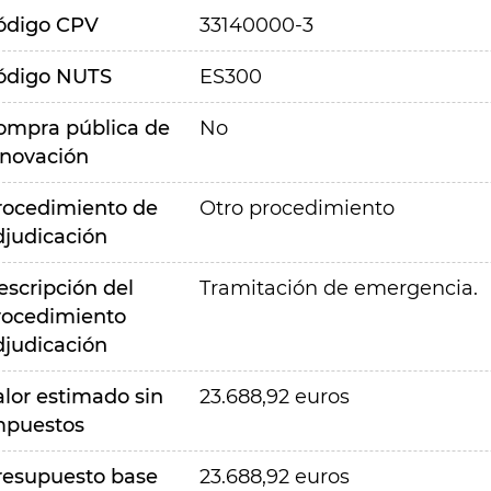
ódigo CPV
33140000-3
ódigo NUTS
ES300
ompra pública de
No
nnovación
rocedimiento de
Otro procedimiento
djudicación
escripción del
Tramitación de emergencia.
rocedimiento
djudicación
alor estimado sin
23.688,92 euros
mpuestos
resupuesto base
23.688,92 euros