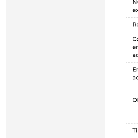
N
e
R
C
e
a
E
a
O
T