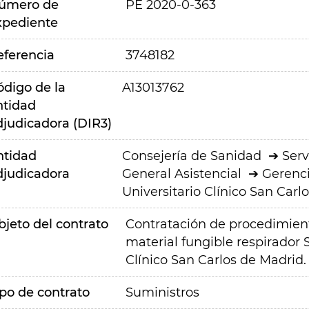
úmero de
PE 2020-0-363
xpediente
eferencia
3748182
ódigo de la
A13013762
ntidad
djudicadora (DIR3)
ntidad
Consejería de Sanidad
Serv
djudicadora
General Asistencial
Gerenci
Universitario Clínico San Carlo
bjeto del contrato
Contratación de procedimien
material fungible respirador
Clínico San Carlos de Madrid.
ipo de contrato
Suministros