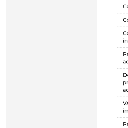
C
C
C
i
P
a
D
p
a
V
i
P