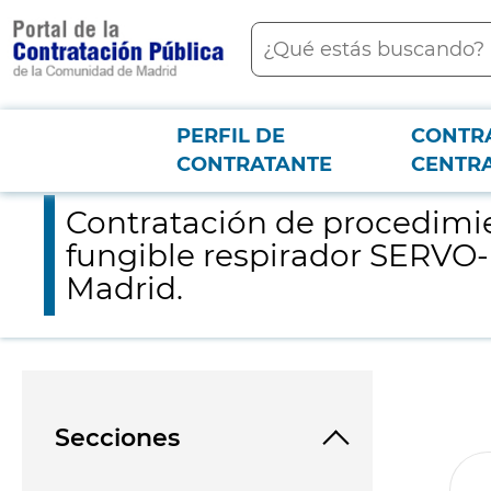
contenido
Buscar
principal
PERFIL DE
CONTR
Menú PCON
2026-3-12
Contratación de procedimiento de emergencia para la adquisic
CONTRATANTE
CENTR
Contratación de procedimie
fungible respirador SERVO-N
Madrid.
Secciones