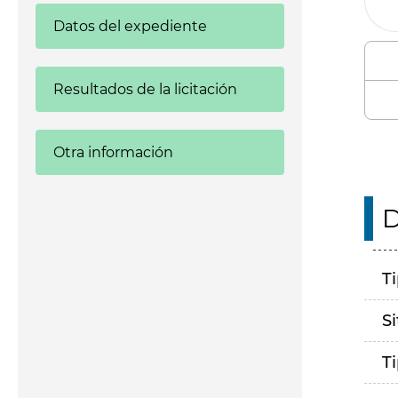
Datos del expediente
Resultados de la licitación
Otra información
D
T
S
T