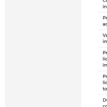
C
i
P
a
V
i
P
li
i
P
li
to
D
c