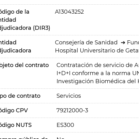
ódigo de la
A13043252
ntidad
djudicadora (DIR3)
ntidad
Consejería de Sanidad
Fund
djudicadora
Hospital Universitario de Geta
bjeto del contrato
Contratación de servicio de A
I+D+I conforme a la norma UN
Investigación Biomédica del H
ipo de contrato
Servicios
ódigo CPV
79212000-3
ódigo NUTS
ES300