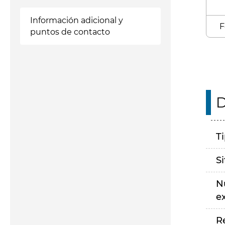
Información adicional y
F
puntos de contacto
D
T
S
N
e
R