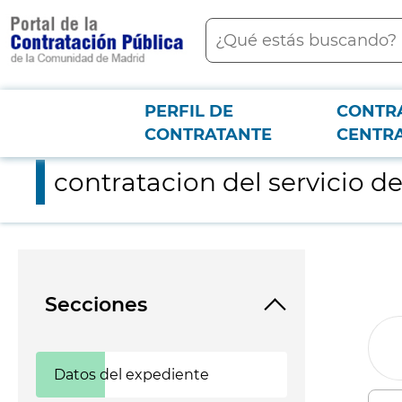
contenido
Buscar
principal
PERFIL DE
CONTR
Menú PCON
2026-3-12
contratacion del servicio de auditoria externa fibhug
CONTRATANTE
CENTR
contratacion del servicio d
Secciones
Datos del expediente