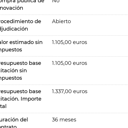
ompra pública de
No
nnovación
rocedimiento de
Abierto
djudicación
alor estimado sin
1.105,00 euros
mpuestos
resupuesto base
1.105,00 euros
citación sin
mpuestos
resupuesto base
1.337,00 euros
citación. Importe
tal
uración del
36 meses
ontrato