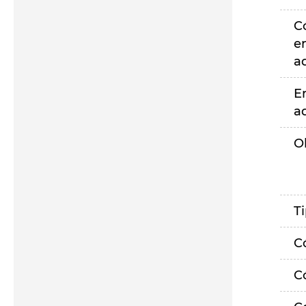
C
e
a
E
a
O
T
C
C