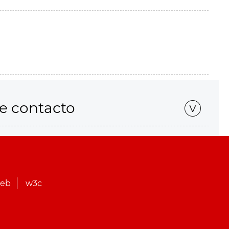
de contacto
web
w3c