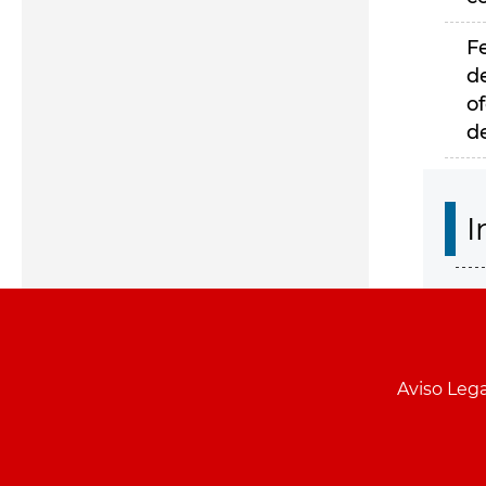
F
d
of
d
I
Aviso Lega
Menu
pie
PCON