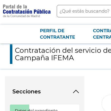
contenido
Buscar
principal
PERFIL DE
CONTR
Menú PCON
2026-3-12
Contratación del servicio de mantenimiento de las instalaci
CONTRATANTE
CENTR
Contratación del servicio d
Campaña IFEMA
Secciones
Datos del expediente