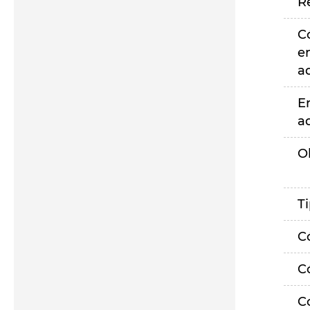
R
C
e
a
E
a
O
T
C
C
C