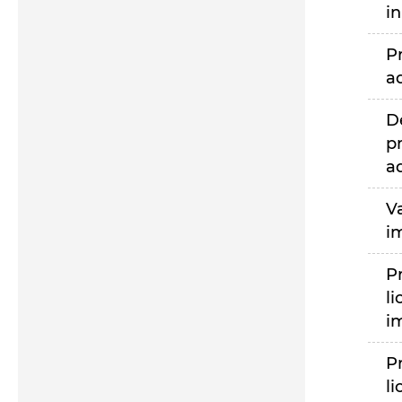
i
P
a
D
p
a
V
i
P
li
i
P
li