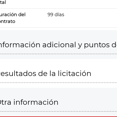
tal
uración del
99 días
ontrato
nformación adicional y puntos 
esultados de la licitación
tra información