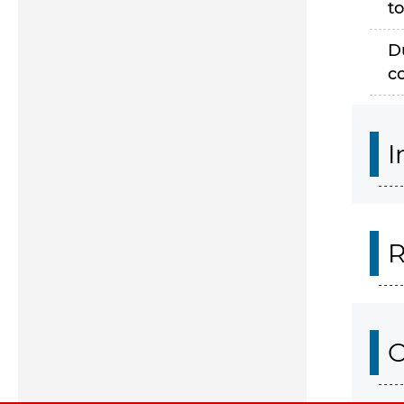
to
D
c
I
R
O