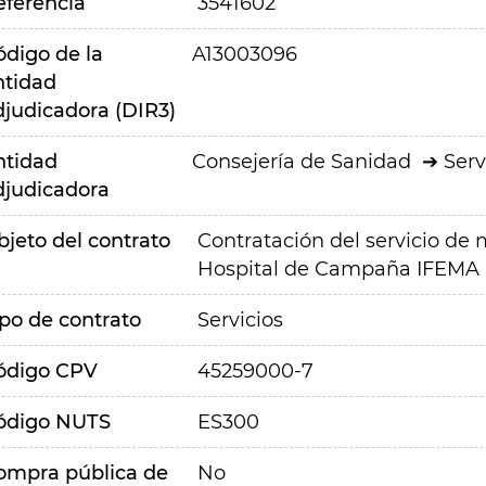
eferencia
3541602
ódigo de la
A13003096
ntidad
djudicadora (DIR3)
ntidad
Consejería de Sanidad
Serv
djudicadora
bjeto del contrato
Contratación del servicio de 
Hospital de Campaña IFEMA
ipo de contrato
Servicios
ódigo CPV
45259000-7
ódigo NUTS
ES300
ompra pública de
No