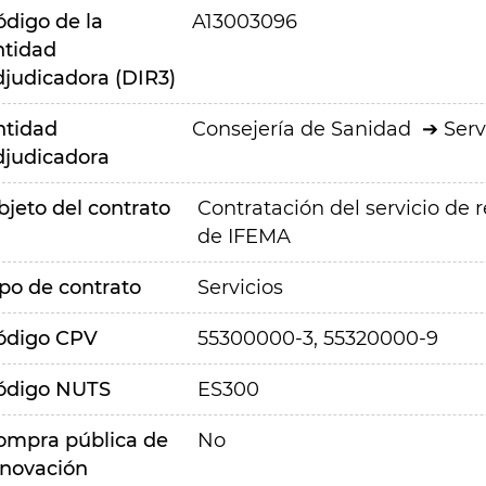
ódigo de la
A13003096
ntidad
djudicadora (DIR3)
ntidad
Consejería de Sanidad
Serv
djudicadora
bjeto del contrato
Contratación del servicio de
de IFEMA
ipo de contrato
Servicios
ódigo CPV
55300000-3, 55320000-9
ódigo NUTS
ES300
ompra pública de
No
nnovación