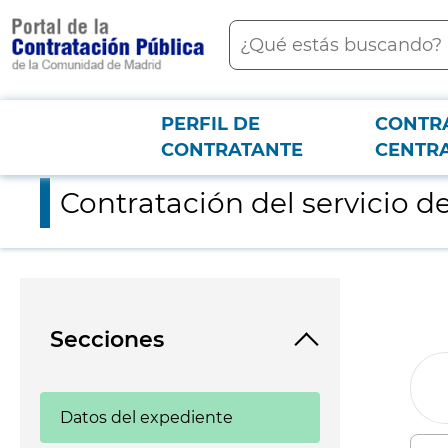
contenido
Buscar
principal
PERFIL DE
CONTR
Menú PCON
2026-3-12
Contratación del servicio de restauración para el Hospital d
CONTRATANTE
CENTR
Contratación del servicio 
Secciones
Datos del expediente