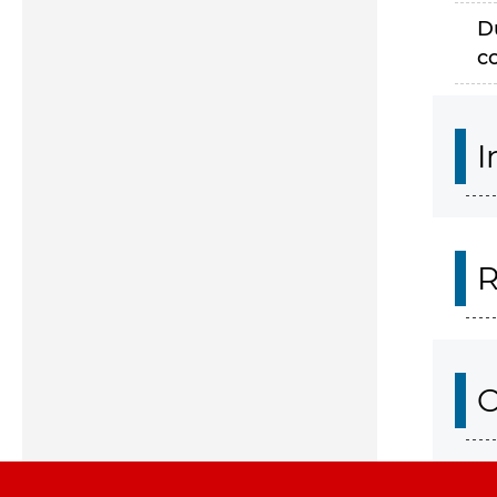
D
c
I
R
O