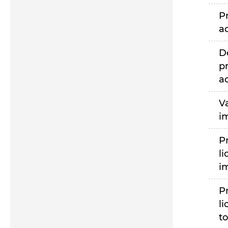
P
a
D
p
a
V
i
P
li
i
P
li
to