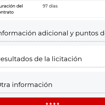
uración del
97 días
ontrato
nformación adicional y puntos 
esultados de la licitación
tra información