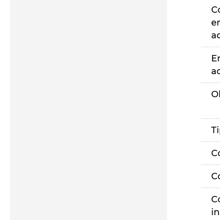
C
e
a
E
a
O
T
C
C
C
i