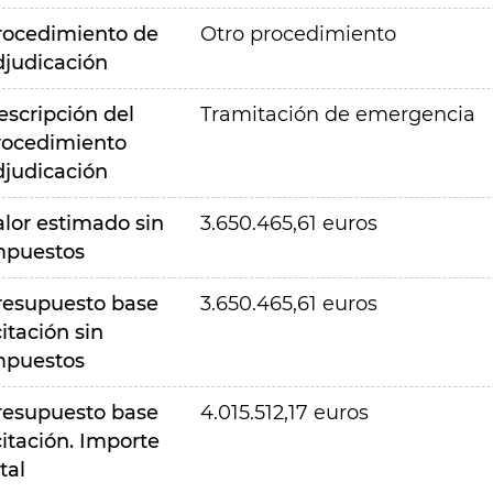
rocedimiento de
Otro procedimiento
djudicación
escripción del
Tramitación de emergencia
rocedimiento
djudicación
alor estimado sin
3.650.465,61 euros
mpuestos
resupuesto base
3.650.465,61 euros
citación sin
mpuestos
resupuesto base
4.015.512,17 euros
citación. Importe
tal