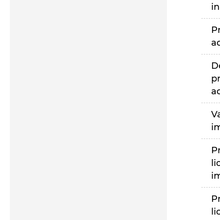
i
P
a
D
p
a
V
i
P
li
i
P
li