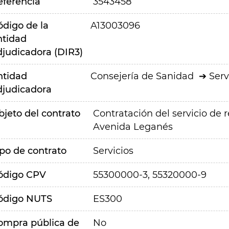
eferencia
3543458
ódigo de la
A13003096
ntidad
djudicadora (DIR3)
ntidad
Consejería de Sanidad
Serv
djudicadora
bjeto del contrato
Contratación del servicio de 
Avenida Leganés
ipo de contrato
Servicios
ódigo CPV
55300000-3, 55320000-9
ódigo NUTS
ES300
ompra pública de
No