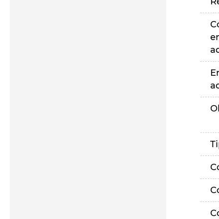
R
C
e
a
E
a
O
T
C
C
C