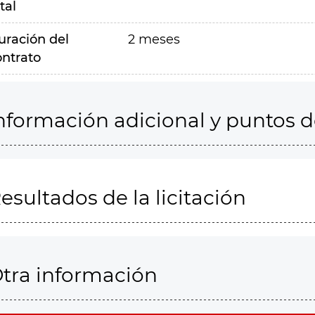
tal
uración del
2 meses
ontrato
nformación adicional y puntos 
esultados de la licitación
tra información