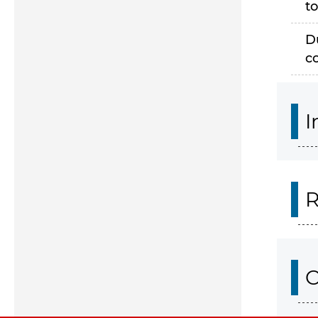
to
D
c
I
R
O