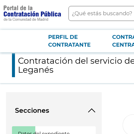
contenido
Buscar
principal
PERFIL DE
CONTR
Menú PCON
2026-3-12
Contratación del servicio de restauración transportado para 
CONTRATANTE
CENTR
Contratación del servicio d
Leganés
Secciones
Datos del expediente