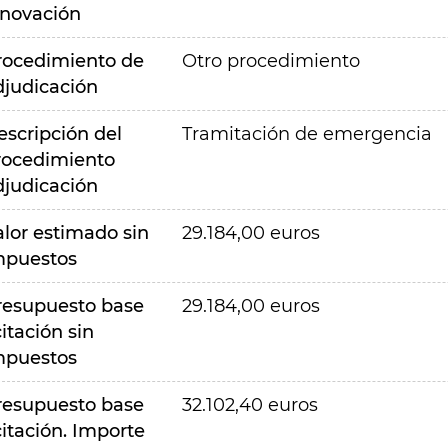
nnovación
rocedimiento de
Otro procedimiento
djudicación
escripción del
Tramitación de emergencia
rocedimiento
djudicación
alor estimado sin
29.184,00 euros
mpuestos
resupuesto base
29.184,00 euros
citación sin
mpuestos
resupuesto base
32.102,40 euros
citación. Importe