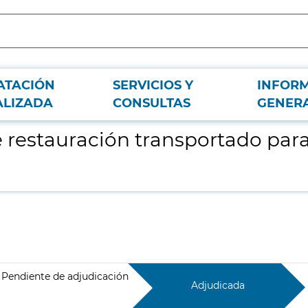
ATACIÓN
SERVICIOS Y
INFOR
el Hotel Avenida Leganés
ALIZADA
CONSULTAS
GENER
e restauración transportado para
Pendiente de adjudicación
Adjudicada