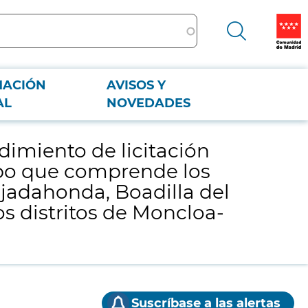
MACIÓN
AVISOS Y
ampo que comprende los municipios de Villaviciosa de Odón, Pozuelo de
AL
NOVEDADES
dimiento de licitación
mpo que comprende los
ajadahonda, Boadilla del
os distritos de Moncloa-
Suscríbase a las alertas