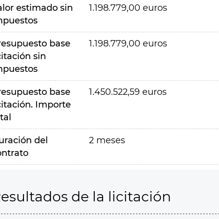
alor estimado sin
1.198.779,00 euros
mpuestos
resupuesto base
1.198.779,00 euros
citación sin
mpuestos
resupuesto base
1.450.522,59 euros
citación. Importe
tal
uración del
2 meses
ontrato
esultados de la licitación