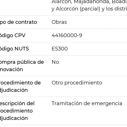
Alarcón, Majadahonda, Boadil
y Alcorcón (parcial) y los dis
ipo de contrato
Obras
ódigo CPV
44160000-9
ódigo NUTS
ES300
ompra pública de
No
nnovación
rocedimiento de
Otro procedimiento
djudicación
escripción del
Tramitación de emergencia
rocedimiento
djudicación