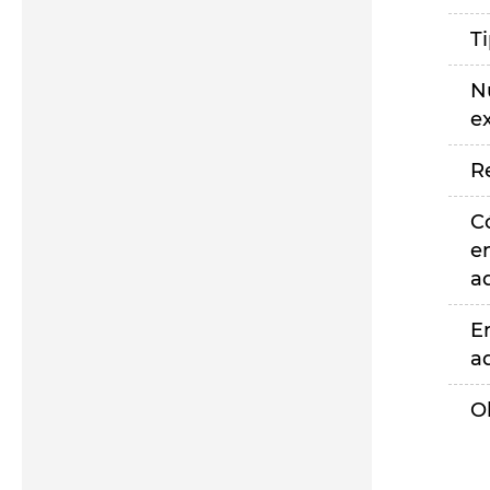
T
N
e
R
C
e
a
E
a
O