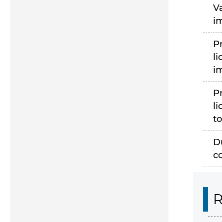
V
i
P
li
i
P
li
to
D
c
R