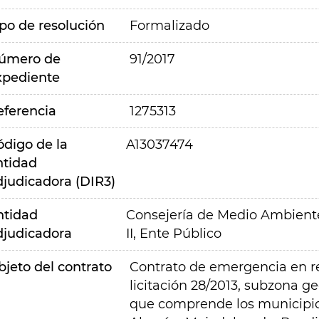
ipo de resolución
Formalizado
úmero de
91/2017
xpediente
eferencia
1275313
ódigo de la
A13037474
ntidad
djudicadora (DIR3)
ntidad
Consejería de Medio Ambiente,
djudicadora
II, Ente Público
bjeto del contrato
Contrato de emergencia en re
licitación 28/2013, subzona g
que comprende los municipios