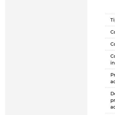
T
C
C
C
i
P
a
D
p
a