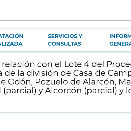
ATACIÓN
SERVICIOS Y
INFOR
iento de licitación 28/2013, subzona geográfica de la división de Casa de C
ALIZADA
CONSULTAS
GENER
lcorcón (parcial) y los distritos de Moncloa-Aravaca (parcial) y Centro
elación con el Lote 4 del Proce
a de la división de Casa de Ca
 de Odón, Pozuelo de Alarcón, M
parcial) y Alcorcón (parcial) y l