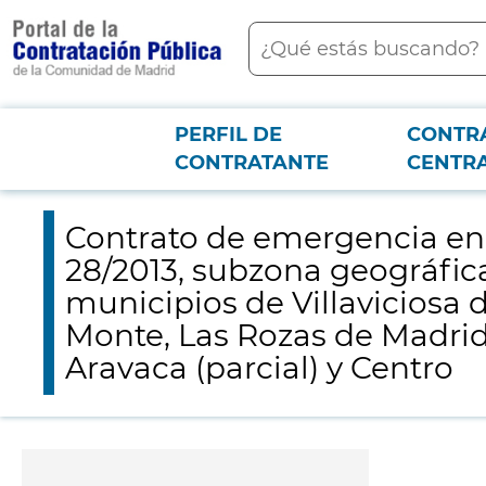
contenido
Buscar
principal
PERFIL DE
CONTR
Menú PCON
2026-3-12
Contrato de emergencia en relación con el Lote 4 del Procedim
CONTRATANTE
CENTR
Alarcón, Majadahonda, Boadilla del Monte, Las Rozas de Madrid (parcial) y A
Contrato de emergencia en r
28/2013, subzona geográfic
municipios de Villaviciosa
Monte, Las Rozas de Madrid (
Aravaca (parcial) y Centro