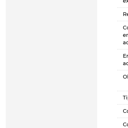
e
R
C
e
a
E
a
O
T
C
C