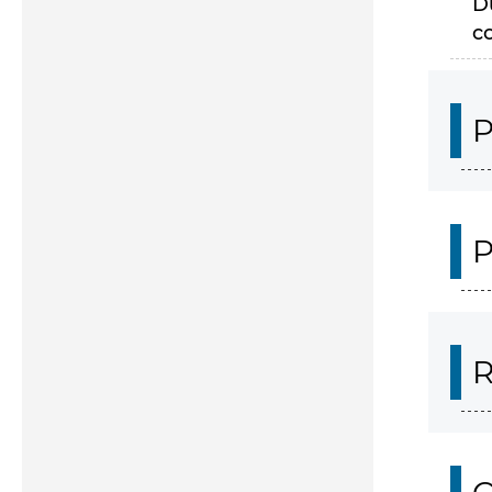
D
c
P
P
R