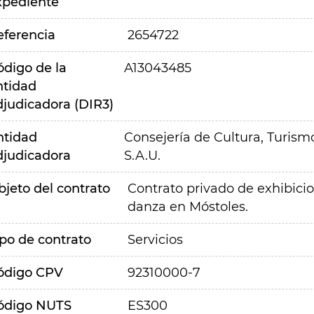
xpediente
eferencia
2654722
ódigo de la
A13043485
ntidad
djudicadora (DIR3)
ntidad
Consejería de Cultura, Turism
djudicadora
S.A.U.
bjeto del contrato
Contrato privado de exhibicio
danza en Móstoles.
ipo de contrato
Servicios
ódigo CPV
92310000-7
ódigo NUTS
ES300