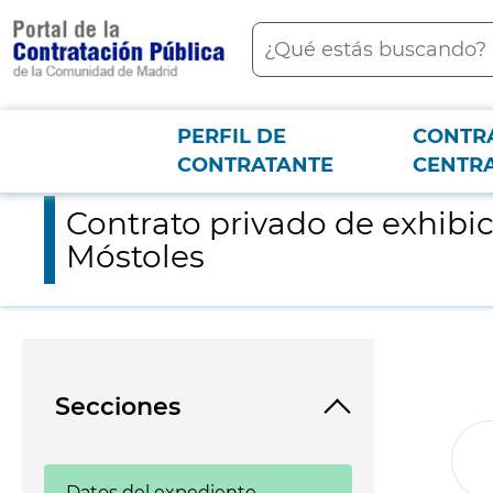
contenido
Buscar
principal
PERFIL DE
CONTR
Menú PCON
2026-3-12
Contrato privado de exhibiciones artísticas para la promoción
CONTRATANTE
CENTR
Contrato privado de exhibic
Móstoles
Secciones
Datos del expediente