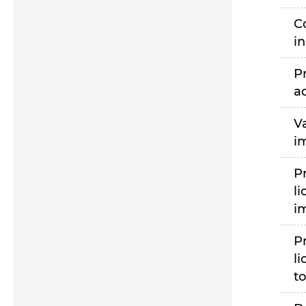
C
i
P
a
V
i
P
li
i
P
li
to