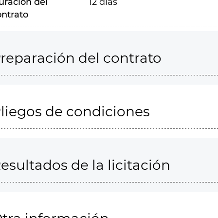
uración del
12 días
ontrato
reparación del contrato
liegos de condiciones
esultados de la licitación