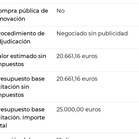
ompra pública de
No
nnovación
rocedimiento de
Negociado sin publicidad
djudicación
alor estimado sin
20.661,16 euros
mpuestos
resupuesto base
20.661,16 euros
citación sin
mpuestos
resupuesto base
25.000,00 euros
citación. Importe
tal