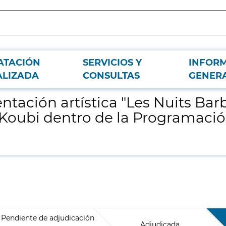
ATACIÓN
SERVICIOS Y
INFOR
ares" a cargo de la Compañía de Danza Hervé Koubi dentro de la Programación
ALIZADA
CONSULTAS
GENER
ntación artística "Les Nuits Barb
ubi dentro de la Programación 
Pendiente de adjudicación
Adjudicada