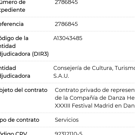
úmero de
2786845
xpediente
eferencia
2786845
ódigo de la
A13043485
ntidad
djudicadora (DIR3)
ntidad
Consejería de Cultura, Turism
djudicadora
S.A.U.
bjeto del contrato
Contrato privado de represent
de la Compañía de Danza Her
XXXIII Festival Madrid en Dan
ipo de contrato
Servicios
ódigo CPV
92312110-5