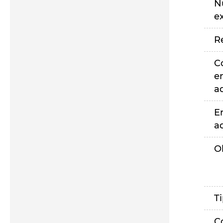
N
e
R
C
e
a
E
a
O
T
C