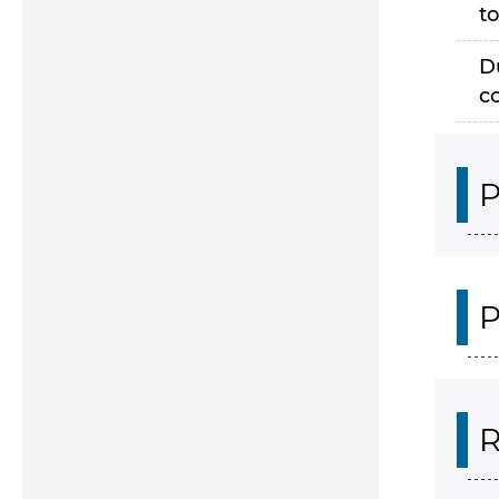
to
D
c
P
P
R