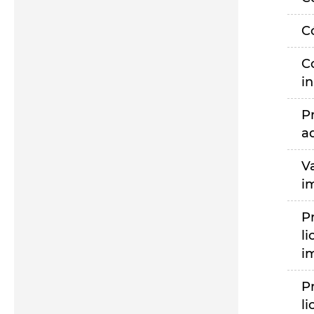
C
C
i
P
a
V
i
P
li
i
P
li