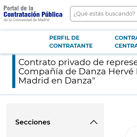
contenido
Buscar
principal
PERFIL DE
CONTR
Menú PCON
2026-3-12
Contrato privado de representación artística "Les Nuits Barb
CONTRATANTE
CENTR
Contrato privado de represe
Compañía de Danza Hervé Ko
Madrid en Danza"
Secciones