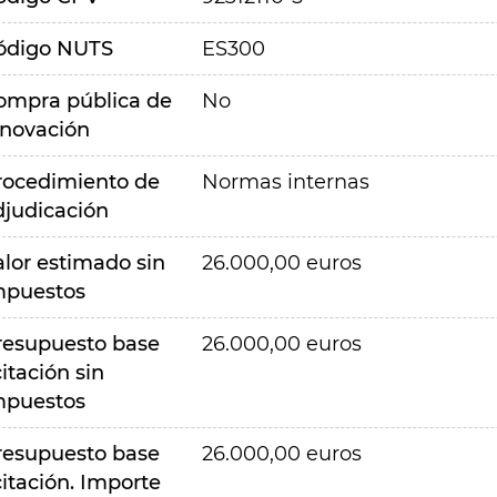
ódigo NUTS
ES300
ompra pública de
No
nnovación
rocedimiento de
Normas internas
djudicación
alor estimado sin
26.000,00 euros
mpuestos
resupuesto base
26.000,00 euros
citación sin
mpuestos
resupuesto base
26.000,00 euros
citación. Importe