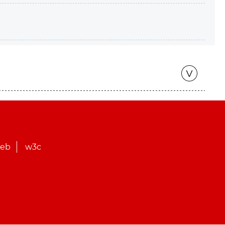
web
w3c