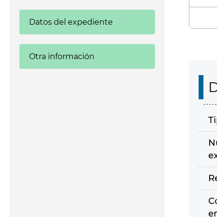
Datos del expediente
Otra información
D
T
N
e
R
C
e