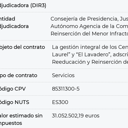
djudicadora (DIR3)
ntidad
Consejería de Presidencia, Jus
djudicadora
Autónomo Agencia de la Comu
Reinserción del Menor Infract
bjeto del contrato
La gestión integral de los Ce
Laurel” y “El Lavadero”, adscr
Reeducación y Reinserción de
ipo de contrato
Servicios
ódigo CPV
85311300-5
ódigo NUTS
ES300
alor estimado sin
31.052.502,19 euros
mpuestos