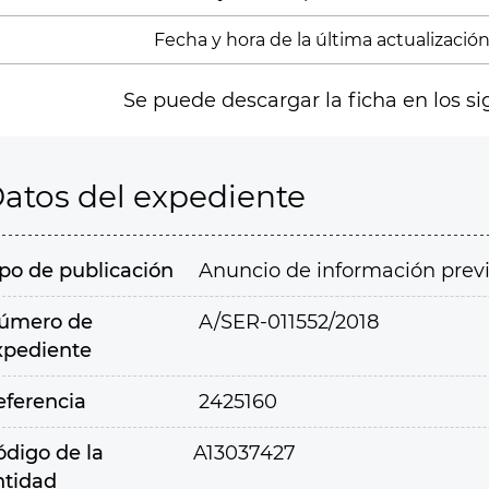
Fecha y hora de la última actualización:
Se puede descargar la ficha en los si
atos del expediente
ipo de publicación
Anuncio de información prev
úmero de
A/SER-011552/2018
xpediente
eferencia
2425160
ódigo de la
A13037427
ntidad