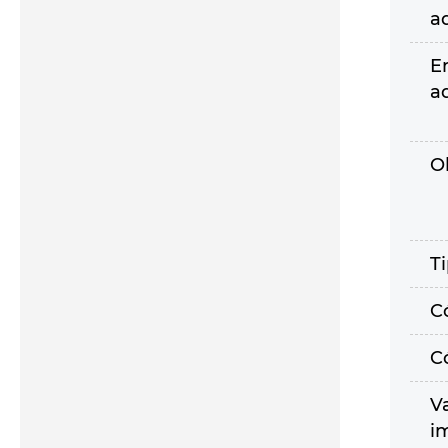
a
E
a
O
T
C
C
V
i