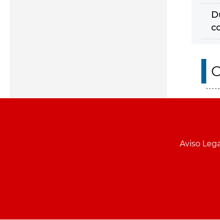
D
c
O
Aviso Lega
Menu
pie
PCON