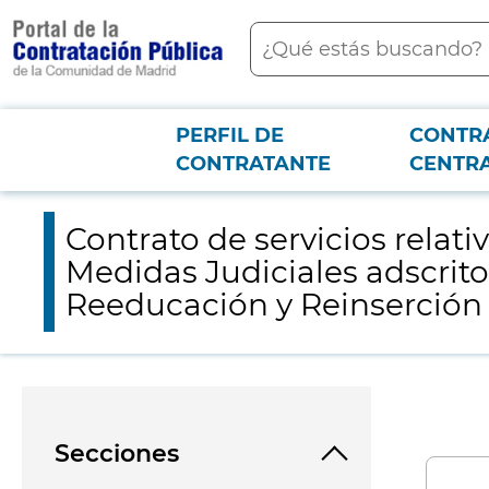
contenido
Buscar
principal
PERFIL DE
CONTR
Menú PCON
2026-3-12
Contrato de servicios relativo a la gestión integral de dos Ce
CONTRATANTE
CENTR
lotes)
Contrato de servicios relati
Medidas Judiciales adscrit
Reeducación y Reinserción d
Secciones