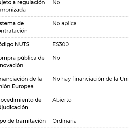
ujeto a regulación
No
rmonizada
istema de
No aplica
ontratación
ódigo NUTS
ES300
ompra pública de
No
nnovación
inanciación de la
No hay financiación de la Un
nión Europea
rocedimiento de
Abierto
djudicación
ipo de tramitación
Ordinaria