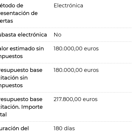
étodo de
Electrónica
resentación de
ertas
ubasta electrónica
No
alor estimado sin
180.000,00 euros
mpuestos
resupuesto base
180.000,00 euros
citación sin
mpuestos
resupuesto base
217.800,00 euros
citación. Importe
tal
uración del
180 días