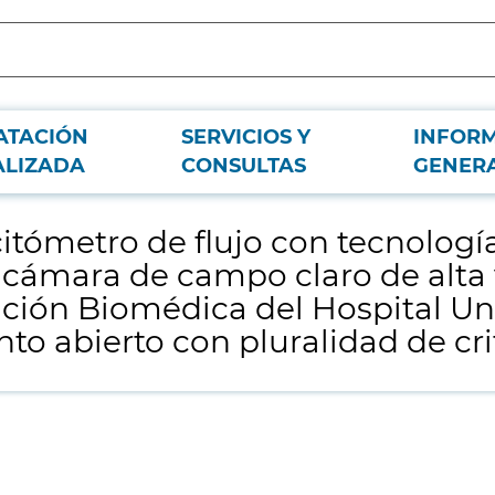
ATACIÓN
SERVICIOS Y
INFOR
e enfoque acústico equipado con tres láseres y cámara de campo claro de alt
ALIZADA
CONSULTAS
GENER
 con pluralidad de criterios
citómetro de flujo con tecnologí
 cámara de campo claro de alta 
ción Biomédica del Hospital Uni
to abierto con pluralidad de cri