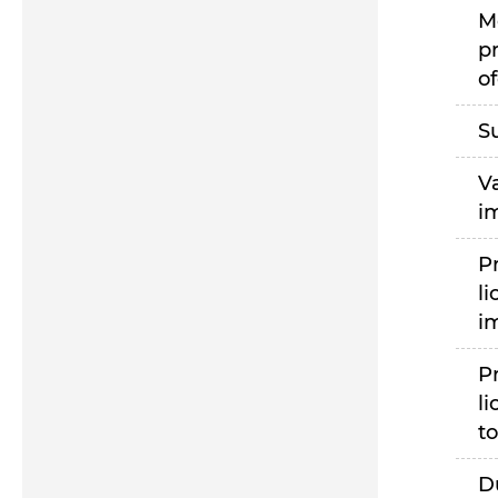
M
p
of
S
V
i
P
li
i
P
li
to
D