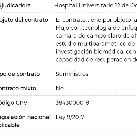
djudicadora
Hospital Universitario 12 de O
bjeto del contrato
El contrato tiene por objeto 
Flujo con tecnología de enfoq
cámara de campo claro de alt
estudio multiparamétrico de p
investigación biomédica, con
capacidad de recuperación d
ipo de contrato
Suministros
ontrato mixto
No
ódigo CPV
38430000-8
egislación nacional
Ley 9/2017
plicable