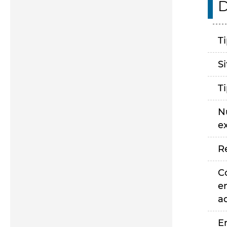
D
T
S
T
N
e
R
C
e
a
E