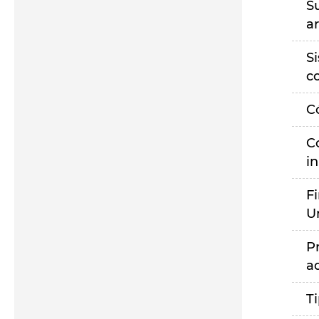
S
a
S
c
C
C
i
F
U
P
a
T