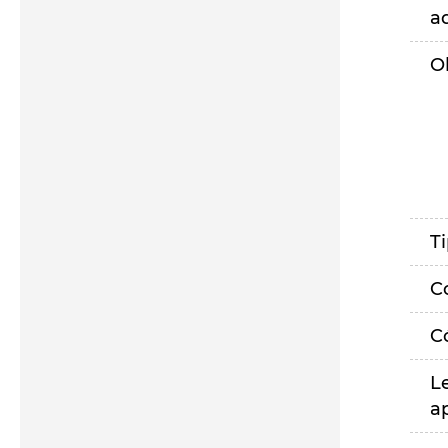
a
O
T
C
C
L
a