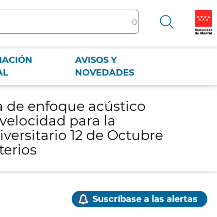
MACIÓN
AVISOS Y
a velocidad para la Fundación para la Investigación Biomédica del
AL
NOVEDADES
a de enfoque acústico
velocidad para la
versitario 12 de Octubre
terios
Suscríbase a las alertas