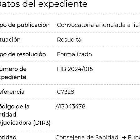
atos del expediente
ipo de publicación
Convocatoria anunciada a lic
ituación
Resuelta
ipo de resolución
Formalizado
úmero de
FIB 2024/015
xpediente
eferencia
C7328
ódigo de la
A13043478
ntidad
djudicadora (DIR3)
ntidad
Consejería de Sanidad
Fund