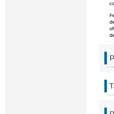
c
F
d
of
d
P
T