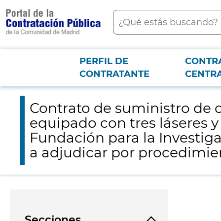
contenido
Buscar
principal
PERFIL DE
CONTR
Menú PCON
2026-3-12
Contrato de suministro de citómetro de flujo con tecnología d
CONTRATANTE
CENTR
Hospital Universitario 12 de Octubre a adjudicar por procedimiento abierto
Contrato de suministro de 
equipado con tres láseres y
Fundación para la Investiga
a adjudicar por procedimien
Secciones