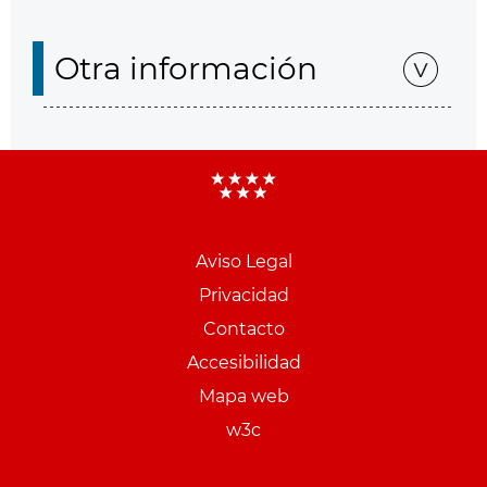
Otra información
Aviso Legal
Menu
Privacidad
pie
Contacto
PCON
Accesibilidad
Mapa web
w3c