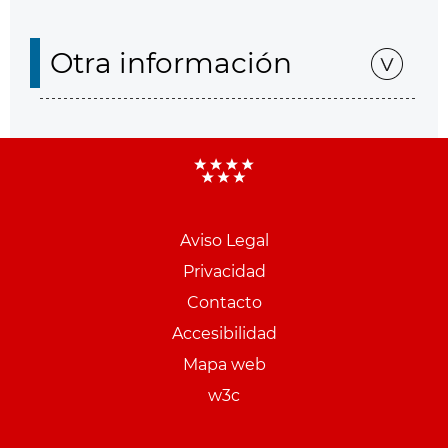
Otra información
Aviso Legal
Menu
Privacidad
pie
Contacto
PCON
Accesibilidad
Mapa web
w3c