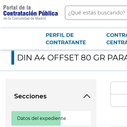
contenido
Buscar
principal
PERFIL DE
CONTR
Menú PCON
2026-3-12
DIN A4 OFFSET 80 GR PARA FOTOCOPIADORA
CONTRATANTE
CENTR
DIN A4 OFFSET 80 GR PA
Secciones
Datos del expediente