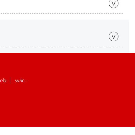
web
w3c