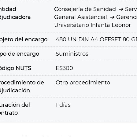
ntidad
Consejería de Sanidad
Serv
djudicadora
General Asistencial
Gerenci
Universitario Infanta Leonor
bjeto del encargo
480 UN DIN A4 OFFSET 80 
ipo de encargo
Suministros
ódigo NUTS
ES300
rocedimiento de
Otro procedimiento
djudicación
uración del
1 días
ontrato