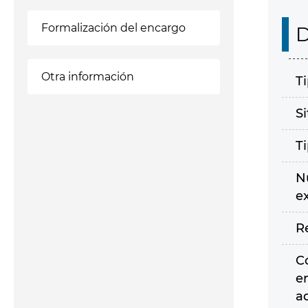
Formalización del encargo
D
Otra información
T
S
T
N
e
R
C
e
a