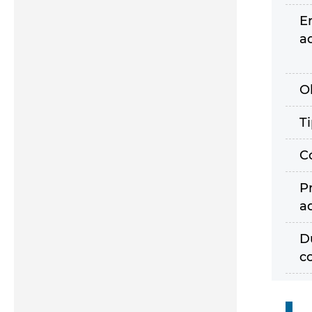
E
a
O
T
C
P
a
D
c