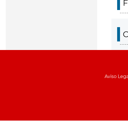
F
O
Aviso Lega
Menu
pie
PCON