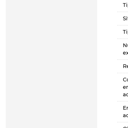
T
S
T
N
e
R
C
e
a
E
a