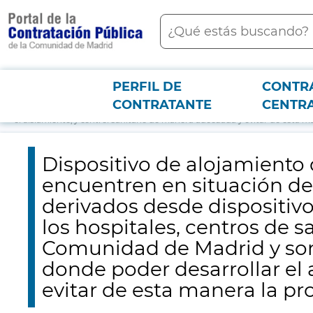
contenido
Buscar
principal
PERFIL DE
CONTR
Menú PCON
2026-3-12
Dispositivo de alojamiento de emergencia para personas solas y
CONTRATANTE
CENTR
unidades de trabajo social de los hospitales, centros de salud y red de s
el aislamiento, y control sanitario de manera adecuada y evitar de esta m
Dispositivo de alojamiento
encuentren en situación de 
derivados desde dispositivo
los hospitales, centros de s
Comunidad de Madrid y son 
donde poder desarrollar el 
evitar de esta manera la pr