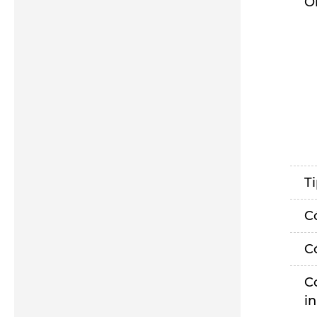
O
T
C
C
C
i