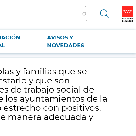
MACIÓN
AVISOS Y
starlo y que son derivados desde dispositivos de intervención social,
AL
NOVEDADES
os de covid19 o contacto estrecho con positivos, donde poder desarrollar
as y familias que se
estarlo y que son
es de trabajo social de
de los ayuntamientos de la
 estrecho con positivos,
o de manera adecuada y