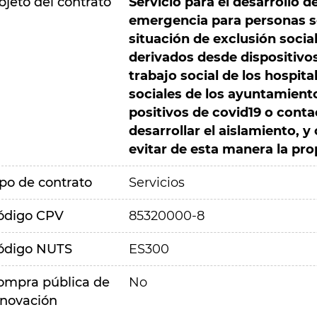
bjeto del contrato
Servicio para el desarrollo d
emergencia para personas so
situación de exclusión social
derivados desde dispositivos
trabajo social de los hospita
sociales de los ayuntamient
positivos de covid19 o cont
desarrollar el aislamiento, 
evitar de esta manera la pro
ipo de contrato
Servicios
ódigo CPV
85320000-8
ódigo NUTS
ES300
ompra pública de
No
nnovación