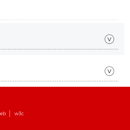
web
w3c