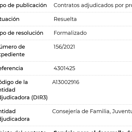
ipo de publicación
Contratos adjudicados por pr
ituación
Resuelta
ipo de resolución
Formalizado
úmero de
156/2021
xpediente
eferencia
4301425
ódigo de la
A13002916
ntidad
djudicadora (DIR3)
ntidad
Consejería de Familia, Juvent
djudicadora