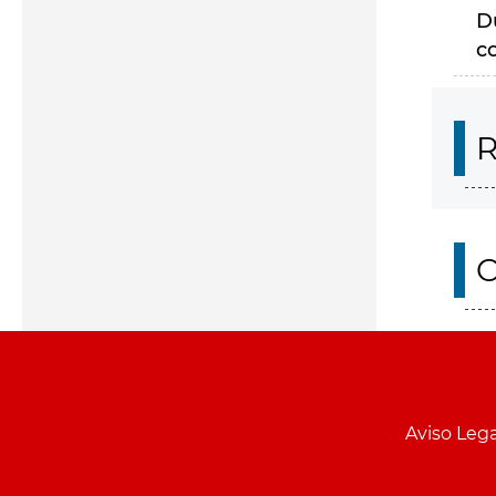
D
c
R
O
Aviso Lega
Menu
pie