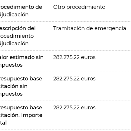
rocedimiento de
Otro procedimiento
djudicación
escripción del
Tramitación de emergencia
rocedimiento
djudicación
alor estimado sin
282.275,22 euros
mpuestos
resupuesto base
282.275,22 euros
citación sin
mpuestos
resupuesto base
282.275,22 euros
citación. Importe
tal