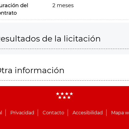
uración del
2 meses
ontrato
esultados de la licitación
tra información
l
Privacidad
Contacto
Accesibilidad
Mapa 