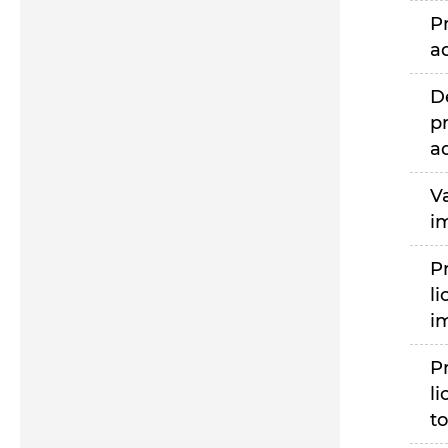
P
a
D
p
a
V
i
P
li
i
P
li
to